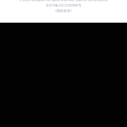
©
2026
Mergeek. All rights reserved. Built for the products.
京ICP备2021030996号
《隐私政策》