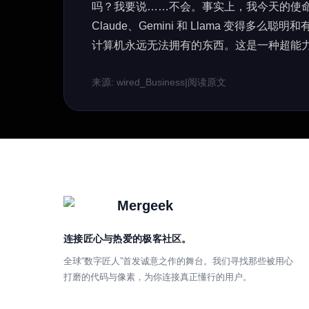
吗？我要说……不会。事实上，我今天的使命是
Claude、Gemini 和 Llama 变得
计算机永远无法拥有的东西。这是一种超能
来源: wired_Business
|
阅读原文
Mergeek
连接匠心与热爱的极客社区。
全球“数字匠人”首发诚意之作的舞台。我们寻找那些被用心
打磨的代码与像素，为你连接真正懂行的用户。