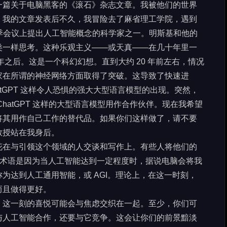
一篇关于电脑黑客的《滚石》杂志文章。我被他们的世界
。我的文章发表后不久，我冒险去了麻省理工学院，遇到
斯夏季会议上提出人工智能概念的科学家之一。明斯基和他的
类一样思考。这种乐观主义——或天真——在几十年里一
0 年之后。这是一个科幻幻想。直到大约 20 年前左右，情况
家在所谓的神经网络方面取得了突破。这导致了快速进
hatGPT 这样令人恐惧的强大大型语言模型的出现。突然，
hatGPT 这样的大型语言模型用作合作伙伴。现在我希望
将其用作自己工作的替代品。如果你们这样做了，请不要
教授站在我身后。
花在与引领这个领域的人交谈和写作上。有些人将他们的
个术语是因为当人工智能达到一定程度时，据说电脑会将我
为达到人工通用智能，或 AGI。理论上，在这一时刻，
而且做得更好。
，这一刻的喜悦可能会与焦虑交织在一起。至少，你们可
与人工智能合作，还要与它竞争。这会让你们的前景黯淡