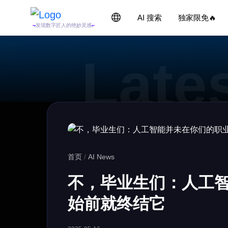
AI 搜索
独家限免🔥
发现数字匠人的绝妙灵感
首页
/
AI News
不，毕业生们：人工
始前就终结它