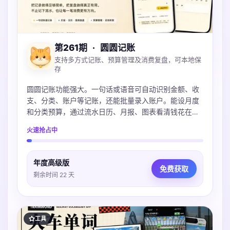
第261期
·
圆圆记账
支持多方式记账、预算管理及消费复盘，可本地保
存
圆圆记账功能强大。一句话或语音可自动识别金额、收
支、分类、账户等记账，还能批量录入账户。能设月度
和分类预算，通过流水日历、月报、图表看清钱花在
哪。账本本地保存可iCloud同步，不上传服务器，支持
火速抢占中
导入多种账单，微信支付宝Excel都支持。
年度高级版
免费获取
剩余时间 22 天
工具