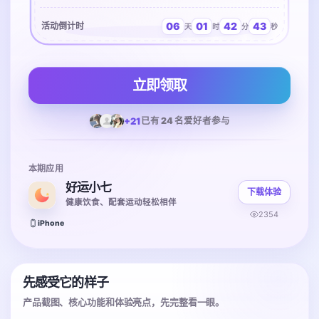
06
01
42
43
活动倒计时
天
时
分
秒
立即领取
+21
已有 24 名爱好者参与
本期应用
好运小七
下载体验
健康饮食、配套运动轻松相伴
2354
iPhone
先感受它的样子
产品截图、核心功能和体验亮点，先完整看一眼。