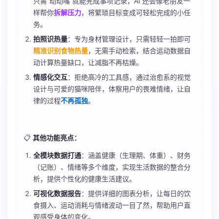
只需“动动嘴”就能完成事项记录，AI 还会像老朋友一
样帮你
拆解压力
，将繁琐目标变成可轻松完成的小任
务。
拍照识热量
：专为身材管理设计，只需轻轻一拍即可
精准识别食物热量
，无需手动检索，结合运动数据自
动计算热量缺口，让减脂不再枯燥。
情感化交互
：拒绝高冷的工具感，通过治愈系的视觉
设计与可爱的猫咪陪伴，体察用户的畏难情绪，让自
律的过程
不再孤独
。
📋
其他功能亮点：
全模块数据打通
：涵盖健康（生理期、体重）、财务
（记账）、情绪等多个维度，实现生活数据的整合分
析，提供个性化的健康生活建议。
可视化数据报告
：提供详细的图表分析，让每日的饮
食摄入、运动消耗与情绪波动一目了然，帮助用户直
观感受身体的变化。