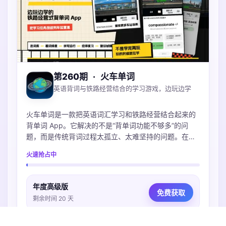
第260期
·
火车单词
英语背词与铁路经营结合的学习游戏，边玩边学
火车单词是一款把英语词汇学习和铁路经营结合起来的
背单词 App。它解决的不是“背单词功能不够多”的问
题，而是传统背词过程太孤立、太难坚持的问题。在
App 里，用户选择词库后，会通过看词择意、拼写和复
火速抢占中
习来完成不同学习任务；这些任务会对应列车运营、经
停复习、车站建设等游戏反馈。用户能更直观地感受
到：今天不是只完成了几个单词数字，而是在推进自己
年度高级版
的铁路世界。
免费获取
剩余时间 20 天