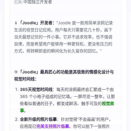
🇨🇳 中国独立开发者
📱
「Joodle」开发者：
“Joodle 是一款用简单涂鸦记录
生活的视觉日记应用。用户每天只需要花几十秒，画下
当天最想记住的一件小事。它并不追求效率，也不强调
自律，而是希望用户能够用一种更轻松、更没有压力的
方式，将转瞬即逝的瞬间化为长久留存的回忆。”
🎯
「Joodle」最具匠心的功能是其极致的情感化设计与
视觉时间线：
365天视觉时间线
：每天的涂鸦最终会汇聚成一个由
365 个小格子组成的记忆墙。一屏尽览一整年，让那
些看似普通的日子，都变成鲜活、触手可及的
视觉故
事
。
全新升级的照片临摹
：针对觉得“不会画画”的用户，
应用现已
完美支持照片临摹
。你可以拍下一张照片