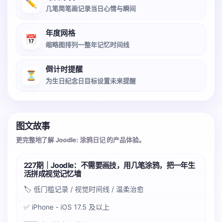
✏️
几笔简笔画记录当日心情与瞬间
年度网格
📅
缩略图排列一整年记忆时间线
倒计时提醒
⏳
为生日纪念日目标设置未来提醒
图文故事
更完整地了解 Joodle: 涂鸦日记 的产品体验。
227期｜Joodle：不需要画技，用几笔涂鸦，把一年生
活拼成视觉记忆墙
🏷️ 低门槛记录 / 视觉时间线 / 温柔治愈
✅ iPhone - iOS 17.5 及以上