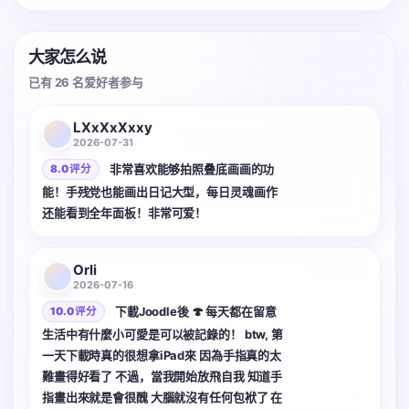
大家怎么说
已有 26 名爱好者参与
LXxXxXxxy
2026-07-31
非常喜欢能够拍照叠底画画的功
8.0 评分
能！手残党也能画出日记大型，每日灵魂画作
还能看到全年面板！非常可爱！
Orli
2026-07-16
下載Joodle後 🍄 每天都在留意
10.0 评分
生活中有什麼小可愛是可以被記錄的！ btw, 第
一天下載時真的很想拿iPad來 因為手指真的太
難畫得好看了 不過，當我開始放飛自我 知道手
指畫出來就是會很醜 大腦就沒有任何包袱了 在