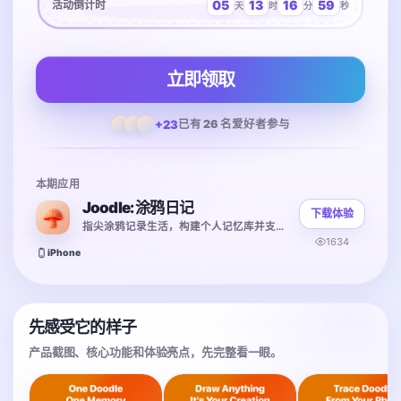
05
13
16
59
活动倒计时
天
时
分
秒
立即领取
+23
已有 26 名爱好者参与
本期应用
Joodle: 涂鸦日记
下载体验
指尖涂鸦记录生活，构建个人记忆库并支持多模式同步
1634
iPhone
先感受它的样子
产品截图、核心功能和体验亮点，先完整看一眼。