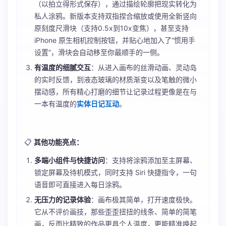
（以拍立得形式保存），通过描绘轮廓把现实转化为
私人涂鸦。新版本支持双指捏合缩放或使用全新竖向
原刻度尺滑块（支持0.5x到10x变焦），甚至支持
iPhone 原生相机控制按钮，并贴心地加入了“惯用手
设置”，滑块会自动移至你最顺手的一侧。
有温度的细腻交互
：从进入画布的丝滑动画、灵动岛
的实时反馈，到液态玻璃的材质渐变以及笔触的微小
摆动感，所有精心打磨的细节让记录过程更像是在与
一本有温度的
实体日记互动
。
📋
其他功能亮点：
多端小组件与快捷访问
：支持将涂鸦添加至主屏幕、
锁定屏幕及待机模式，同时支持 Siri 快捷指令，一句
语音即可直接进入每日涂鸦。
无压力的记录体验
：画布极其简单，打开速度极快。
它从不评价画技，那些歪歪扭扭的线条、简单的简笔
画，反而比精致的作品更具个人温度，更能精准唤起