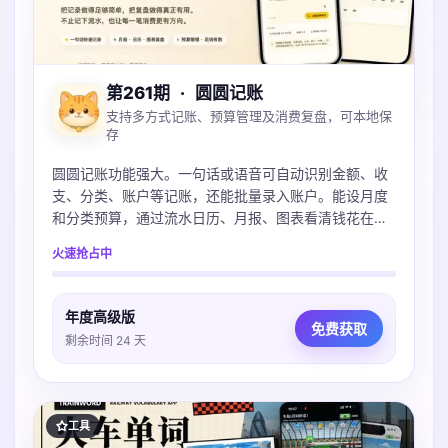
第261期
·
圆圆记账
支持多方式记账、预算管理及消费复盘，可本地保
存
圆圆记账功能强大。一句话或语音可自动识别金额、收
支、分类、账户等记账，还能批量录入账户。能设月度
和分类预算，通过流水日历、月报、图表看清钱花在
哪。账本本地保存可iCloud同步，不上传服务器，支持
火速抢占中
导入多种账单，微信支付宝Excel都支持。
年度高级版
免费获取
剩余时间 24 天
工具