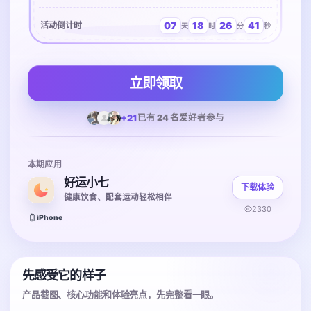
07
18
26
41
活动倒计时
天
时
分
秒
立即领取
+21
已有 24 名爱好者参与
本期应用
好运小七
下载体验
健康饮食、配套运动轻松相伴
2330
iPhone
先感受它的样子
产品截图、核心功能和体验亮点，先完整看一眼。