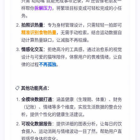
只需“动动嘴”就能完成事项记录，AI 还会像老朋友一
样帮你
拆解压力
，将繁琐目标变成可轻松完成的小任
务。
拍照识热量
：专为身材管理设计，只需轻轻一拍即可
精准识别食物热量
，无需手动检索，结合运动数据自
动计算热量缺口，让减脂不再枯燥。
情感化交互
：拒绝高冷的工具感，通过治愈系的视觉
设计与可爱的猫咪陪伴，体察用户的畏难情绪，让自
律的过程
不再孤独
。
📋
其他功能亮点：
全模块数据打通
：涵盖健康（生理期、体重）、财务
（记账）、情绪等多个维度，实现生活数据的整合分
析，提供个性化的健康生活建议。
可视化数据报告
：提供详细的图表分析，让每日的饮
食摄入、运动消耗与情绪波动一目了然，帮助用户直
观感受身体的变化。