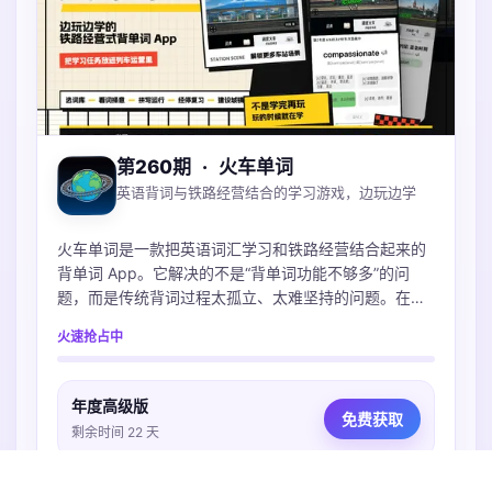
第260期
·
火车单词
英语背词与铁路经营结合的学习游戏，边玩边学
火车单词是一款把英语词汇学习和铁路经营结合起来的
背单词 App。它解决的不是“背单词功能不够多”的问
题，而是传统背词过程太孤立、太难坚持的问题。在
App 里，用户选择词库后，会通过看词择意、拼写和复
火速抢占中
习来完成不同学习任务；这些任务会对应列车运营、经
停复习、车站建设等游戏反馈。用户能更直观地感受
到：今天不是只完成了几个单词数字，而是在推进自己
年度高级版
的铁路世界。
免费获取
剩余时间 22 天