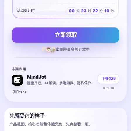
00
23
22
10
活动倒计时
天
时
分
秒
立即领取
本期限量名额开放中
本期应用
MindJot
下载体验
智能日记，AI 解读、多端同步、隐私保护强
5010
iPhone
先感受它的样子
产品截图、核心功能和体验亮点，先完整看一眼。