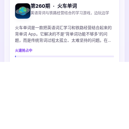
第260期
·
火车单词
英语背词与铁路经营结合的学习游戏，边玩边学
火车单词是一款把英语词汇学习和铁路经营结合起来的
背单词 App。它解决的不是“背单词功能不够多”的问
题，而是传统背词过程太孤立、太难坚持的问题。在
App 里，用户选择词库后，会通过看词择意、拼写和复
火速抢占中
习来完成不同学习任务；这些任务会对应列车运营、经
停复习、车站建设等游戏反馈。用户能更直观地感受
到：今天不是只完成了几个单词数字，而是在推进自己
年度高级版
的铁路世界。
免费获取
剩余时间 20 天
工具