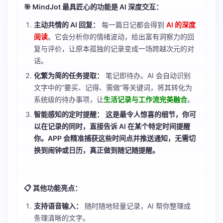
🎯 MindJot 最具匠心的功能是 AI 深度交互：
主动共情的 AI 回复：
每一篇日记都会得到
AI 的深度
阅读
。它会分析你的情绪波动，给出富有洞察力的回
复与评价，让原本孤独的记录变成一场跨越次元的对
话。
化繁为简的任务提取：
笔记即待办。AI 会自动识别
文字中的“要买、记得、需做”等关键词，将其转化为
系统级的待办事项，让
生活记录与工作流完美融合
。
智能感知的定时提醒：
这是最令人惊喜的细节，你可
以在记录的同时，直接告诉 AI 在某个特定时间提醒
你。APP 会精准捕获这些时间点并推送通知，无需切
换到闹钟或日历，真正做到随记随提醒。
📋 其他功能亮点：
支持语音输入：
随时随地轻量记录，AI 帮你整理成
条理清晰的文字。