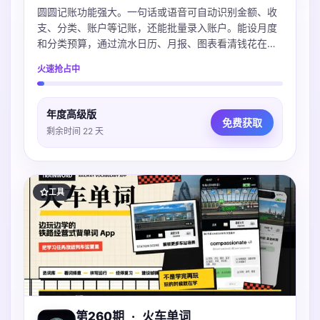
圆圆记账功能强大。一句话或语音可自动识别金额、收
支、分类、账户等记账，还能批量录入账户。能设月度
和分类预算，通过流水日历、月报、图表看清钱花在
哪。账本本地保存可iCloud同步，不上传服务器，支持
火速抢占中
导入多种账单，微信支付宝Excel都支持。
年度高级版
免费获取
剩余时间 22 天
工具
第260期
·
火车单词