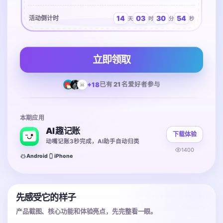
14
03
30
54
活动倒计时
天
时
分
秒
立即领取
+18
已有 21 名爱好者参与
本期应用
AI 趣记账
下载体验
动嘴记账3秒完成，AI助手自动归类
1400
Android
iPhone
先感受它的样子
产品截图、核心功能和体验亮点，先完整看一眼。