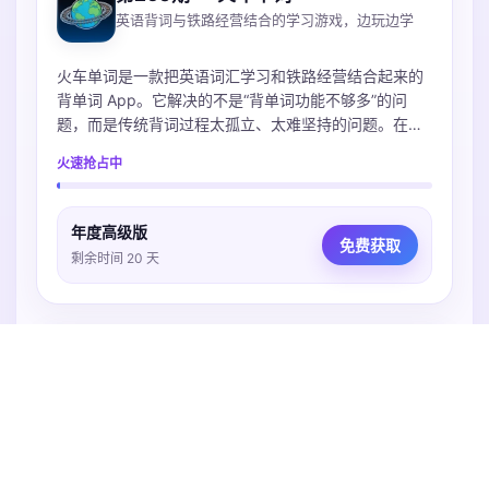
英语背词与铁路经营结合的学习游戏，边玩边学
火车单词是一款把英语词汇学习和铁路经营结合起来的
背单词 App。它解决的不是“背单词功能不够多”的问
题，而是传统背词过程太孤立、太难坚持的问题。在
App 里，用户选择词库后，会通过看词择意、拼写和复
火速抢占中
习来完成不同学习任务；这些任务会对应列车运营、经
停复习、车站建设等游戏反馈。用户能更直观地感受
到：今天不是只完成了几个单词数字，而是在推进自己
年度高级版
的铁路世界。
免费获取
剩余时间 20 天
工具