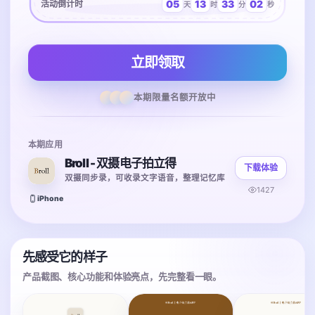
05
13
33
02
活动倒计时
天
时
分
秒
立即领取
本期限量名额开放中
本期应用
Broll - 双摄电子拍立得
下载体验
双摄同步录，可收录文字语音，整理记忆库
1427
iPhone
先感受它的样子
产品截图、核心功能和体验亮点，先完整看一眼。