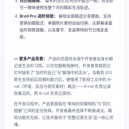
月历视图格：
每天的记忆在月历中独占一格，点击即
可一眼快速预览整个月的精彩生活轨迹。
Broll Pro 进阶体验：
解锁全部精选分享模板、支持
更换拍摄版式、单摄照片素材自由切换、主屏幕桌面
组件倒数提醒，以及春节、圣诞等特别节日限定皮
肤。
📜
更多产品背景：
产品的灵感完全源于开发者自身长期
记录生活的习惯。以往在翻看相册时，开发者常感到记
忆中缺失了“当时的自己”与“脑海中的念头”。当看到 iOS
原生支持前后双摄的能力后，便借用了影视工业中的 B-
roll（环境、反应与侧写素材）概念——A-roll 负责记录
你看见的，而 B-roll 负责记录你。
在开发过程中，产品曾面临在“单纯的双摄相机”与“回忆
相册”之间的定位抉择。开发者最终选择不断做减法，精
简功能优先级，让技术服务于“完整记录生活”这一核心灵
魂。