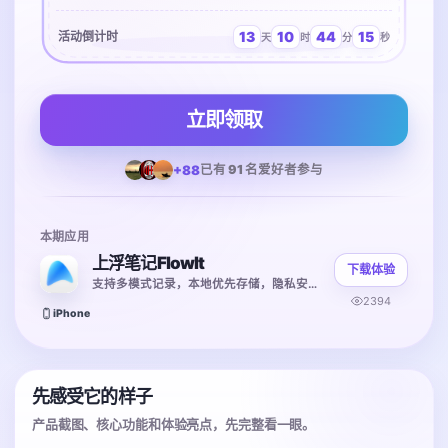
13
10
44
15
活动倒计时
天
时
分
秒
立即领取
+88
已有 91 名爱好者参与
本期应用
上浮笔记FlowIt
下载体验
支持多模式记录，本地优先存储，隐私安全无忧
2394
iPhone
先感受它的样子
产品截图、核心功能和体验亮点，先完整看一眼。