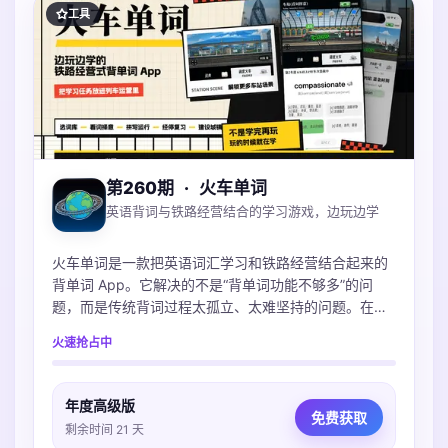
工具
第260期
·
火车单词
英语背词与铁路经营结合的学习游戏，边玩边学
火车单词是一款把英语词汇学习和铁路经营结合起来的
背单词 App。它解决的不是“背单词功能不够多”的问
题，而是传统背词过程太孤立、太难坚持的问题。在
App 里，用户选择词库后，会通过看词择意、拼写和复
火速抢占中
习来完成不同学习任务；这些任务会对应列车运营、经
停复习、车站建设等游戏反馈。用户能更直观地感受
到：今天不是只完成了几个单词数字，而是在推进自己
年度高级版
的铁路世界。
免费获取
剩余时间 21 天