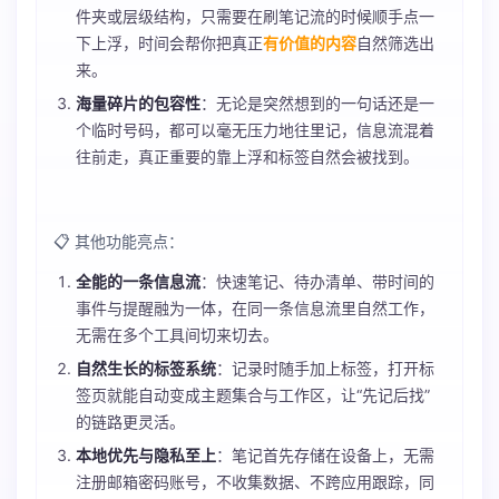
件夹或层级结构，只需要在刷笔记流的时候顺手点一
下上浮，时间会帮你把真正
有价值的内容
自然筛选出
来。
海量碎片的包容性
：无论是突然想到的一句话还是一
个临时号码，都可以毫无压力地往里记，信息流混着
往前走，真正重要的靠上浮和标签自然会被找到。
📋 其他功能亮点：
全能的一条信息流
：快速笔记、待办清单、带时间的
事件与提醒融为一体，在同一条信息流里自然工作，
无需在多个工具间切来切去。
自然生长的标签系统
：记录时随手加上标签，打开标
签页就能自动变成主题集合与工作区，让“先记后找”
的链路更灵活。
本地优先与隐私至上
：笔记首先存储在设备上，无需
注册邮箱密码账号，不收集数据、不跨应用跟踪，同