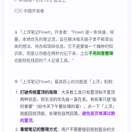
✅ iPhone - iOS 15.0 及以上
🇨🇳 中国开发者
📱「上浮笔记FlowIt」开发者：“FlowIt 是一条快速、轻
量、本地优先的笔记流，旨在解决每天脑子里不断冒出
来的想法、待办和琐碎信息。它不是要做一个臃肿的知
识库，而是让你能在两秒内记下来、之后
不用刻意整理
也能轻松找回的个人记录工具。”
🎯「上浮笔记FlowIt」最具匠心的功能是「上浮」机制：
打破传统置顶的局限
：大多数工具只有置顶和不置顶
两种状态，但生活的优先级一直在变。有些事只是“临
时重要”（如今天下午要处理的事），点一下「上浮」
就能回到顶部，处理完自然回落，
避免首页堆满过期
的置顶
。
重塑笔记的整理方式
：用户不需要提前规划复杂的文