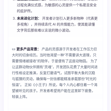
过程充满仪式感，为敏感的心灵提供一个私密且安全
的庇护所。
未来进化计划：
开发者计划引入更多新物种（代表更
多视角），并持续迭代 AI 的共情能力，使其能读懂
文字背后那些难以言说的微小波动。
📜
更多产品背景：
产品的灵感源于开发者在工作压力巨
大时的切身经历。当时他渴望一种“不需要讲大道理，只
需要情绪被接收”的陪伴，于是便有了这座动物园。 为了
让这群动物伙伴拥有“灵魂”，开发团队花费了大量时间进
行性格设定推演，反复打磨语气，试图平衡大象的沉稳
与狐狸的灵动，确保每一封信都能精准承载那份“时光的
恒温”。 正如《小王子》所说，每个人内心都住着一个渴
望被听见的孩子。开发者希望用户能在这里卸下疲惫，
轻装上阵。