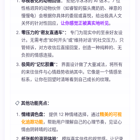
非模板化的动物回信：
拒绝冷冰冰的 AI 话术，7 位
性格迥异的动物伙伴（如睿智的猫头鹰奶奶、禅意的
慢慢龟）会根据你具体的委屈或喜悦，给出极具人文
关怀的针对性回应，
让你感觉正被真实地听见
。
零压力的“密友直通车”：
专门为现实中的至亲好友设
计。无需考虑“如何开头”或“维持对话”的社交压力，只
管倾诉，对方收信后直接回复，创造一种纯粹的、无
负担的情感连接。
极简的“记忆胶囊”：
界面设计做了大量减法，将所有
的来往信件与心情趋势收纳其中。它像是一个情感坐
标系，让你在回望时清晰看到自己成长的纹理。
📋
其他功能亮点：
情绪调色盘：
提供 12 种情绪选择，通过
精美的可视
化追踪功能
，帮助用户理解自己的心理节奏，见证心
情由阴转晴的过程。
纸张般的温润体验：
模拟真实信件的视觉感，让记录