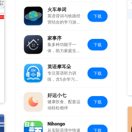
火车单词
英语背词与铁路经
下载
营结合的学习游
戏，边玩边学
家事序
集多种功能于一
下载
体，助力家庭生活
有序协作
英语摩耳朵
专注英语听力训
下载
练，含5步学习法
与多场景内容
好运小七
健康饮食、配套运
下载
动轻松相伴
Nihongo
从实际语境中快速
下载