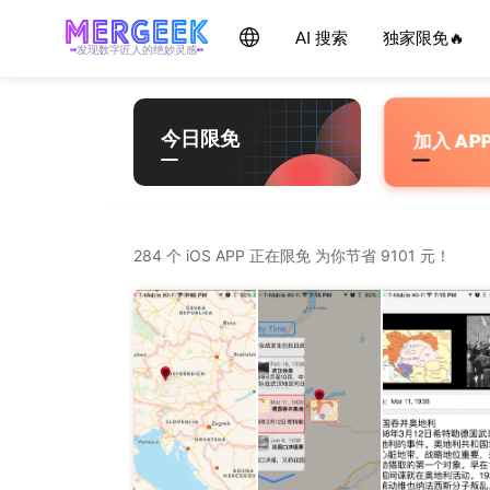
Skip
产品玩家 - mergeek.com
Follow - 产品限免情报
AI 搜索
独家限免🔥
每天获取最新产品，优质应用信息
追踪应用游戏价格波动并提醒
to
发现数字匠人的绝妙灵感
content
今日限免
加入 AP
284 个 iOS APP 正在限免 为你节省 9101 元！