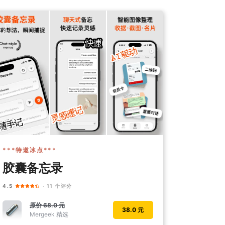
***特邀冰点***
胶囊备忘录
4.5
· 11 个评分
原价
68.0 元
38.0 元
Mergeek 精选