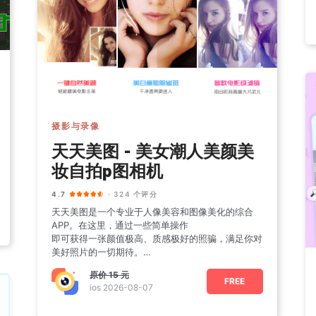
摄影与录像
天天美图 - 美女潮人美颜美
妆自拍p图相机
4.7
· 324 个评分
天天美图是一个专业于人像美容和图像美化的综合
APP。在这里，通过一些简单操作
即可获得一张颜值极高、质感极好的照骗，满足你对
美好照片的一切期待。
【美颜】
原价
15 元
•一键美颜：智
FREE
ios 2026-08-07