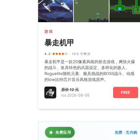
游戏
暴走机甲
4.2
· 105 个评分
暴走机甲是一款2D像素风格的射击游戏，爽快火爆
的战斗、各具特色的武器设定、多样化的敌人、
Roguelite随机元素、极具挑战的BOSS战斗、动感
的low比特芯片音乐风格游戏原声。
原价
12 元
FREE
ios 2026-08-06
★
免费应用
免费 · 无内购