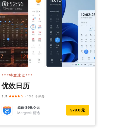
***特邀冰点***
优效日历
3.9
· 136 个评分
原价
399.0 元
378.0 元
Mergeek 精选