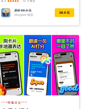
4.7
· 14 个评分
原价
88.0 元
38.0 元
Mergeek 精选
***特邀冰点***