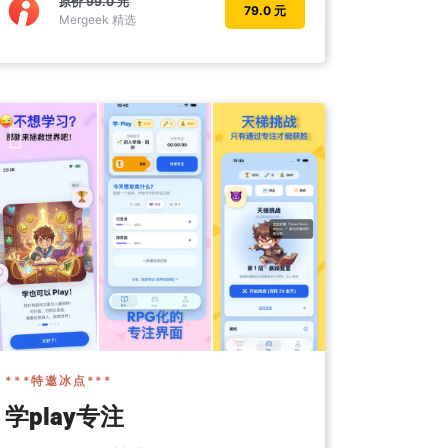
原价
99.0 元
79.0 元
Mergeek 精选
***特邀冰点***
学play专注