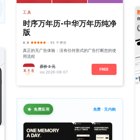
工具
时序万年历-中华万年历纯净
版
4.9
· 95 个评分
真正的无广告体验：没有任何形式的广告打断您的使
用流程
原价
3 元
FREE
ios 2026-08-07
★
免费应用
免费 · 无内购