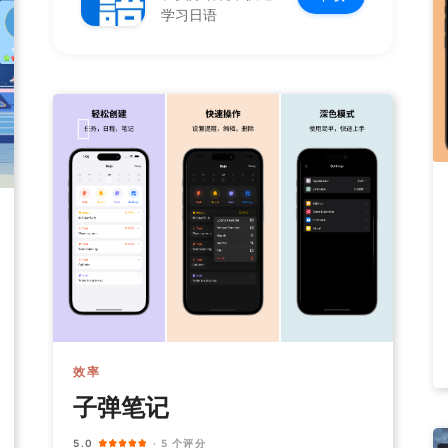
学习日语
效率
子弹笔记
5.0
· 5 个评分