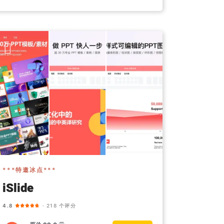
***特邀冰点***
iSlide
4.8
· 218 个评分