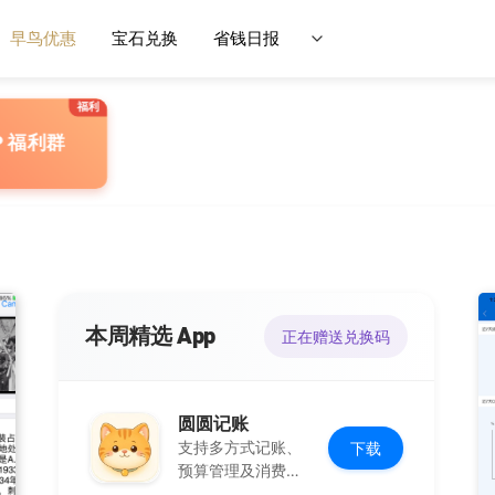
早鸟优惠
宝石兑换
省钱日报
P 福利群
本周精选 App
正在赠送兑换码
圆圆记账
支持多方式记账、
下载
预算管理及消费复
盘，可本地保存