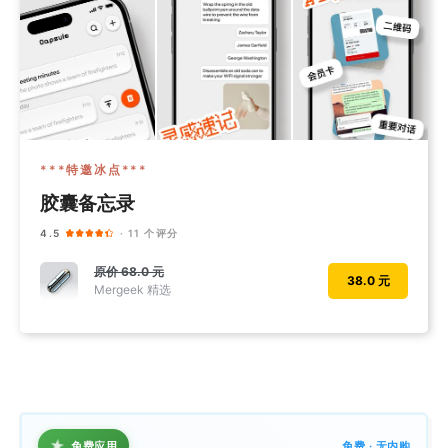
***特邀冰点***
胶囊备忘录
4.5
· 11 个评分
原价
68.0 元
38.0 元
Mergeek 精选
★
免费应用
免费 · 无内购