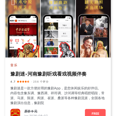
音乐
豫剧迷-河南豫剧听戏看戏视频伴奏
4.7
· 256 个评分
豫剧迷是一款方便好用的豫剧App，是您休闲娱乐的好伴侣。
内容包含豫东调、豫西调、祥符调、沙河调等经典唱腔唱段，常
派、马派、陈派、阎派、崔派、桑派等各种豫剧流派，全国各地
豫剧演出信息，豫剧院
原价
9 元
FREE
ios 2026-08-07