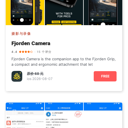
摄影与录像
Fjorden Camera
4.4
· 15 个评分
Fjorden Camera is the companion app to the Fjorden Grip,
a compact and ergonomic attachment that let
原价
68 元
FREE
ios 2026-08-07