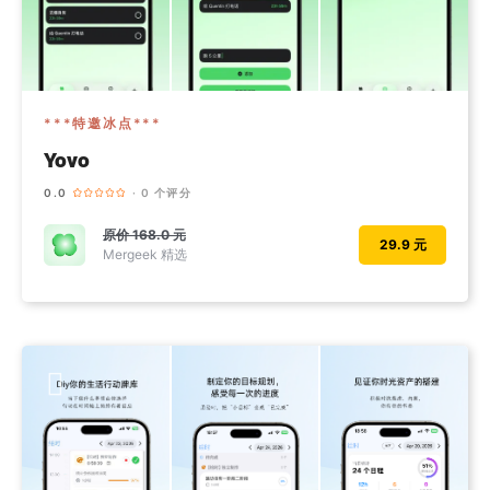
***特邀冰点***
Yovo
0.0
· 0 个评分
原价
168.0 元
29.9 元
Mergeek 精选