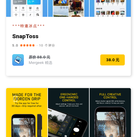
***特邀冰点***
SnapToss
5.0
· 10 个评分
原价
88.0 元
38.0 元
Mergeek 精选