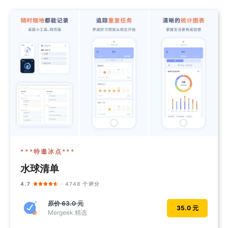
***特邀冰点***
水球清单
4.7
· 4748 个评分
原价
63.0 元
35.0 元
Mergeek 精选