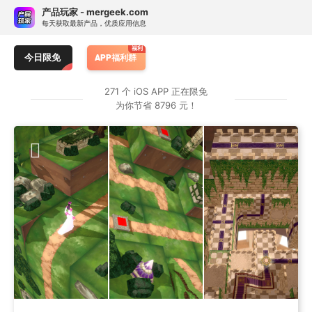
Skip
订阅热门 APP 限免提醒
产品玩家 - mergeek.com
Follow - 产品限免情报
免费下载
to
每天获取最新产品，优质应用信息
追踪应用游戏价格波动并提醒
content
C Code Develop
Vamera
DayCost Pro - 理
今日限免
APP福利群
按 APP 属性订阅限免提醒
271 个 iOS APP 正在限免
为你节省 8796 元！
类别：
仅游戏
仅应用
任何
原价：
> ￥1
≥ ¥25
≥ ¥40
任何
订阅专属 APP 限免提醒
暂无专属限免 APP 订阅，前往服务号 mergeek 添加