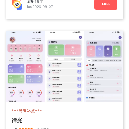
原价
15 元
•一键美颜：智
FREE
ios 2026-08-07
***特邀冰点***
律光
5.0
· 9 个评分