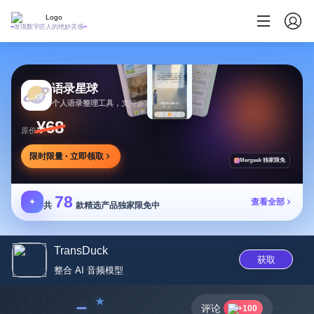
发现数字匠人的绝妙灵感
语录星球
个人语录整理工具，支持多方式添加及灵活推送
¥68
原价
限时限量 · 立即领取
Mergeek 独家限免
78
✦
查看全部
共
款精选产品独家限免中
TransDuck
获取
整合 AI 音频模型
﹣
评论
+100