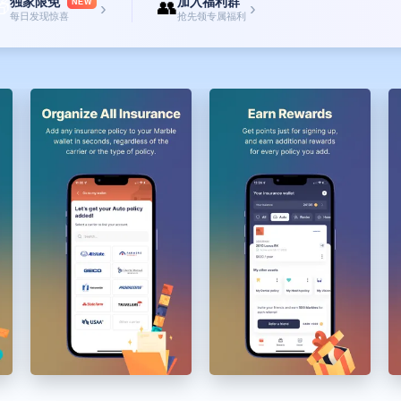
独家限免
加入福利群

👥
NEW
›
›
每日发现惊喜
抢先领专属福利