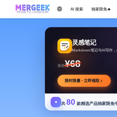
AI 搜索
独家限免🔥
发现数字匠人的绝妙灵感
灵感笔记
Markdown笔记与AI写
¥68
原价
限时限量 · 立即领取
80
✦
共
款精选产品独家限免