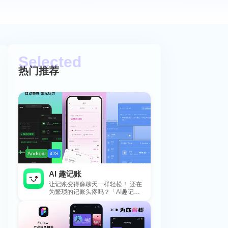
热门推荐
Android
iOS
AI 趣记账
让记账变得像聊天一样轻松！ 还在
为繁琐的记账头疼吗？「AI趣记
账」来拯救你啦！这款智能记账工
具专为懒...