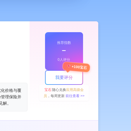
推荐指数
﹣
0人评分
+100宝石
我要评分
宝石
随心兑换
应用高级会
优化价格与覆
员
，每周更新
前往查看 >>
e管理保险并
见解。