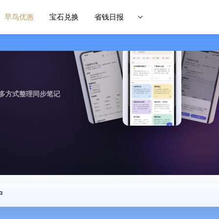
早鸟优惠
宝石兑换
省钱日报
作，多方式整理同步笔记
中