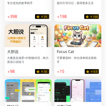
专注优先的效率助手
提问引导日记，获得更多正念
398
198
￥39
￥168
大胆说
Focus Cat
大量真实场景+AI智能对话，助力
可爱番茄钟、待办清单與决策助
英语口语练习
手
98
15
￥58
￥9.9