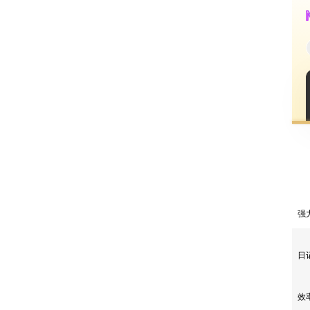
️
️
️效