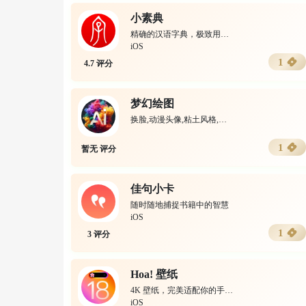
小素典
精确的汉语字典，极致用户体验
iOS
1
4.7 评分
梦幻绘图
换脸,动漫头像,粘土风格,胸围,染发,二次元,情人节一键生‪图‬
1
暂无 评分
佳句小卡
随时随地捕捉书籍中的智慧
iOS
1
3 评分
Hoa! 壁纸
4K 壁纸，完美适配你的手机~
iOS