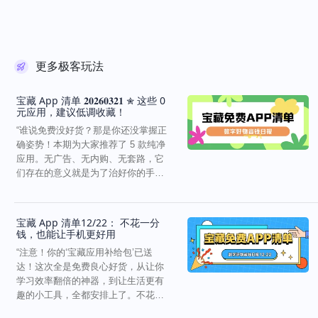
更多极客玩法
宝藏 App 清单 𝟐𝟎𝟐𝟔𝟎𝟑𝟐𝟏 ✮ 这些 0
元应用，建议低调收藏！
“谁说免费没好货？那是你还没掌握正
确姿势！本期为大家推荐了 5 款纯净
应用。无广告、无内购、无套路，它
们存在的意义就是为了治好你的手机
审美疲劳和效率焦...
宝藏 App 清单12/22： 不花一分
钱，也能让手机更好用
“注意！你的‘宝藏应用补给包’已送
达！这次全是免费良心好货，从让你
学习效率翻倍的神器，到让生活更有
趣的小工具，全都安排上了。不花一
分钱，也能让手机更好...