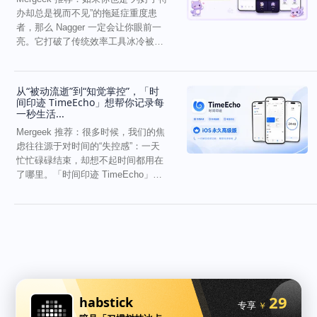
办却总是视而不见”的拖延症重度患
者，那么 Nagger 一定会让你眼前一
亮。它打破了传统效率工具冰冷被动
的僵...
从“被动流逝”到“知觉掌控”，「时
间印迹 TimeEcho」想帮你记录每
一秒生活...
Mergeek 推荐：很多时候，我们的焦
虑往往源于对时间的“失控感”：一天
忙忙碌碌结束，却想不起时间都用在
了哪里。「时间印迹 TimeEcho」的
出现...
29
habstick
专享
￥