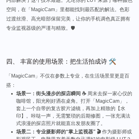
内部解决了这个技术难题。无论你的 LUT 来源于哪种颜色
空间，在「MagicCam」里都能找到最匹配的解法。色彩
过渡丝滑、高光暗部保留完美，让你的手机调色真正拥有
专业监视器级的严谨与精致。🛡️
四、 丰富的使用场景：把生活拍成诗 🛠️
「MagicCam」不仅在参数上专业，在生活场景里更是百
搭：
场景一：街头漫步的探店瞬间 ☕️
周末去探一家心仪的
咖啡馆，阳光刚好洒在桌角。打开「MagicCam」，
套上一个自带的复古胶片滤镜，再加上精致的【水
印】。咔哒一声，无需繁琐的后期修图，一张充满法
式浪漫的探店照片就能直出发朋友圈了。
场景二：专业摄影师的“掌上监视器” 🎬
作为摄影师或