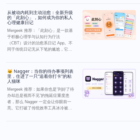
从被动内耗到主动治愈：全新升级
的「此刻心」，如何成为你的私人
心理健康日记
Mergeek 推荐：「此刻心」是一款基
于积极心理学与认知行为疗法
（CBT）设计的治愈系日记 App。不
同于传统日记无从下笔的尴尬，它通
过结构化的“提...
🐱 Nagger：当你的待办事项列表
里，住进了一只“追着你打卡”的粘
人猫咪
Mergeek 推荐：如果你也是“列好了待
办却总是视而不见”的拖延症重度患
者，那么 Nagger 一定会让你眼前一
亮。它打破了传统效率工具冰冷被动
的僵...