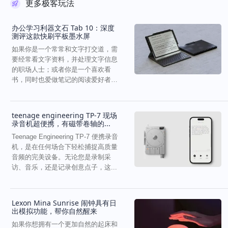
更多极客玩法
办公学习利器文石 Tab 10：深度
测评这款快刷平板墨水屏
如果你是一个常常和文字打交道，需
要经常看文字资料，并处理文字信息
的职场人士；或者你是一个喜欢看
书，同时也爱做笔记的阅读爱好者，
那么这款墨水屏的平板会很...
teenage engineering TP-7 现场
录音机超便携，有磁带卷轴的...
Teenage Engineering TP-7 便携录音
机，是在任何场合下轻松捕捉高质量
音频的完美设备。无论您是录制采
访、音乐，还是记录创意点子，这...
Lexon Mina Sunrise 闹钟具有日
出模拟功能，帮你自然醒来
如果你想拥有一个更加自然的起床和