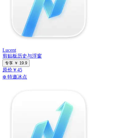
Lucent
剪贴板历史与浮窗
专享
￥
19.9
原价￥45
❄️ 特邀冰点