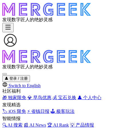
发现数字匠人的绝妙灵感
发现数字匠人的绝妙灵感
👤
登录 / 注册
Switch to English
社区福利
🎁
独家限免
💎
早鸟优惠
💰
宝石兑换
👤
个人中心
发现精选
🏷️
iOS 限免
⚡
省钱日报
🕹️
极客玩法
智能情报
🔍
AI 搜索
📰
AI News
🏆
AI Rank
💡
产品情报