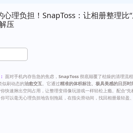
心理负担！SnapToss：让相册整理比
快解压
荐：
面对手机内存告急的焦虑，
SnapToss
彻底颠覆了枯燥的清理流程
类似刷动态的
治愈交互
。它通过
精准的体积标注、极具美感的日历时
帮你快速揪出空间占用，让整理变得像玩游戏一样轻松上瘾。配合“先
，你可以毫无心理负担地告别拖延，在指尖滑动间，找回相册最轻盈