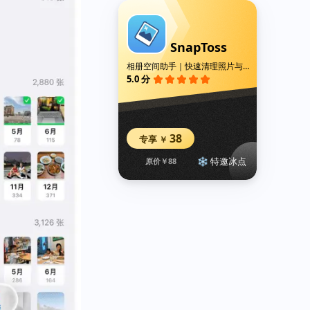
SnapToss
相册空间助手｜快速清理照片与视频｜删除重复照片
5.0 分
38
专享
￥
❄️ 特邀冰点
原价￥88