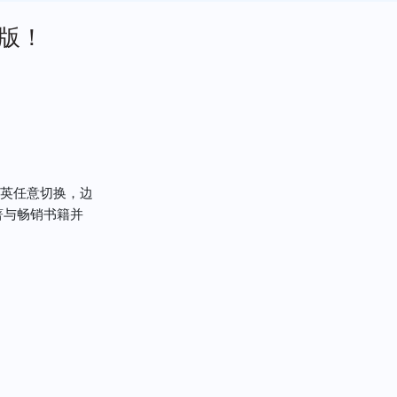
度版！
英任意切换，边
著与畅销书籍并