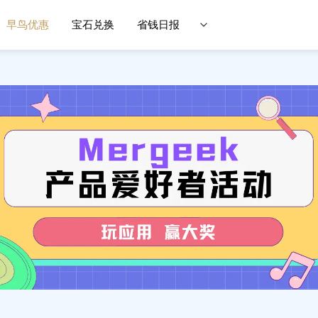
早鸟优惠
宝石兑换
省钱日报