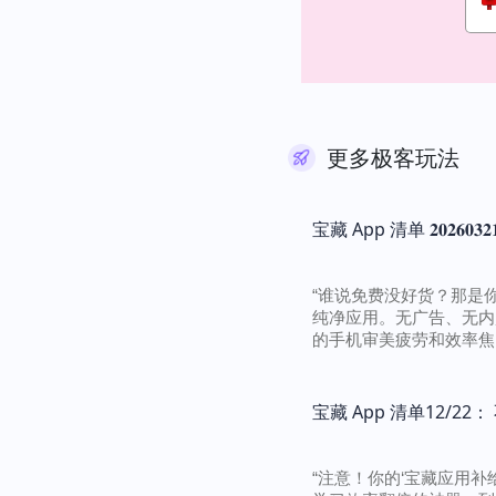
更多极客玩法
宝藏 App 清单 𝟐𝟎𝟐
“谁说免费没好货？那是你
纯净应用。无广告、无内
的手机审美疲劳和效率焦..
宝藏 App 清单12/
“注意！你的‘宝藏应用