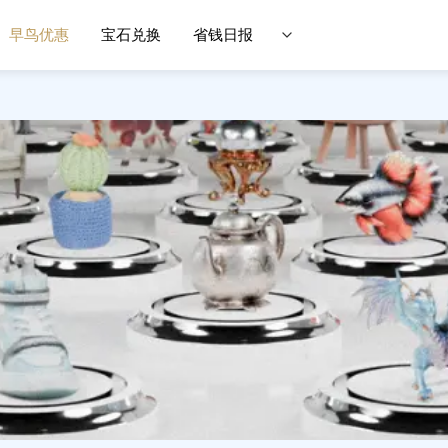
早鸟优惠
宝石兑换
省钱日报