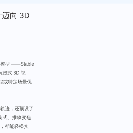
 照片迈向 3D
型 ——Stable
沉浸式 3D 视
程或特定场景优
机轨迹，还预设了
螺旋式、推轨变焦
操作，都能轻松实