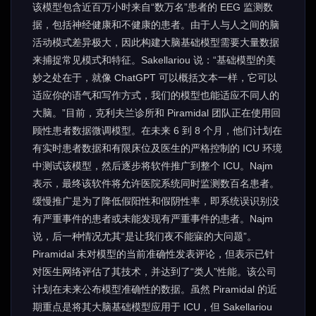
该模型包含近百万小时来自“数万名”患者的 EEG 监测数
据，包括神经健康和不健康的患者。由于人与人之间的脑
活动模式差异极大，因此构建大脑基础模型需要大量数据
来捕捉常见模式和特征。Sakellariou 说：“基础模型的美
妙之处在于，就像 ChatGPT 可以概括文本一样，它可以
适应你的语气和写作方式，我们的模型也能适应不同人的
大脑。”目前，克利夫兰诊所和 Piramidal 团队正在使用回
顾性患者数据微调模型。在未来 6 到 8 个月，他们计划在
有实时患者数据和有限床位及医生的严格控制的 ICU 环境
中测试该模型，然后逐步将软件推广到整个 ICU。Najm
表示，最终该软件将允许医院系统同时监测数百名患者。
缓慢推广是为了降低假阳性和假阴性率，即系统误识别没
有严重事件的患者或未能发现有严重事件的患者。Najm
说，后一种情况尤其“是让我们夜不能寐的大问题”。
Piramidal 未对模型的当前准确性发表评论，但表示已针
对医生网络评估了其技术，并达到了“类人”性能。该公司
计划在未来公布模型准确性的数据。虽然 Piramidal 的近
期重点是将其大脑基础模型应用于 ICU，但 Sakellariou