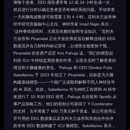
测每个患者。EEG 报告通常每 12 或 24 小时生成一次，
然后进行分析以确定患者是否有神经系统问题。手动审查
一天的脑电波数据可能需要 2 到 4 小时。克利夫兰诊所神
经学研究所癫痫中心主任、神经学家 Imad Najm 表示：
“这种事情很耗时，主观且依赖经验和专业知识。”克利夫
兰诊所和 Piramidal 正在开发的系统旨在解释连续的 EEG
数据流并在几秒钟内标记异常，以便医生能更快干预。
Piramidal 的首席产品官 Kris Pahuja 说：“我们的模型起
到在 ICU 中持续监测患者的作用，让医生实时了解患者的
情况和大脑健康的变化。”Pahuja 和 CEO Dimitris Fotis
Sakellariou 于 2023 年创立了 Piramidal，目标是为大脑
构建基础模型——一个能广泛读取和解释不同人神经信号
的 AI 系统。此前，Sakellariou 作为神经工程师和 AI 科学
家进行了 15 年的 EEG 研究，Pahuja 在谷歌和 Spotify 从
事产品策略工作。他们的初创公司获得了 Y Combinator
的支持，去年筹集了 600 万美元种子资金。该公司使用公
开可用的 EEG 数据集以及克利夫兰诊所和其他合作伙伴
的专有 EEG 数据构建了 ICU 脑模型。Sakellariou 表示，