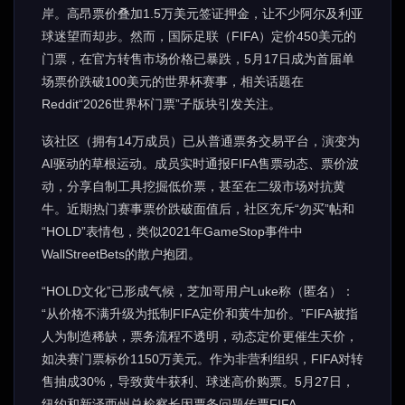
岸。高昂票价叠加1.5万美元签证押金，让不少阿尔及利亚
球迷望而却步。然而，国际足联（FIFA）定价450美元的
门票，在官方转售市场价格已暴跌，5月17日成为首届单
场票价跌破100美元的世界杯赛事，相关话题在
Reddit“2026世界杯门票”子版块引发关注。
该社区（拥有14万成员）已从普通票务交易平台，演变为
AI驱动的草根运动。成员实时通报FIFA售票动态、票价波
动，分享自制工具挖掘低价票，甚至在二级市场对抗黄
牛。近期热门赛事票价跌破面值后，社区充斥“勿买”帖和
“HOLD”表情包，类似2021年GameStop事件中
WallStreetBets的散户抱团。
“HOLD文化”已形成气候，芝加哥用户Luke称（匿名）：
“从价格不满升级为抵制FIFA定价和黄牛加价。”FIFA被指
人为制造稀缺，票务流程不透明，动态定价更催生天价，
如决赛门票标价1150万美元。作为非营利组织，FIFA对转
售抽成30%，导致黄牛获利、球迷高价购票。5月27日，
纽约和新泽西州总检察长因票务问题传票FIFA。