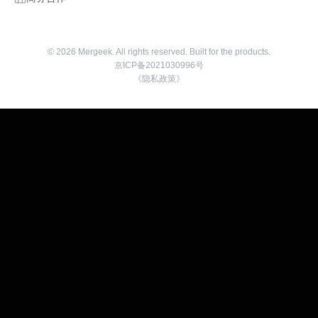
©
2026
Mergeek. All rights reserved. Built for the products.
京ICP备2021030996号
《隐私政策》