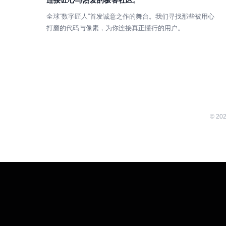
连接匠心与热爱的极客社区。
全球“数字匠人”首发诚意之作的舞台。我们寻找那些被用心
打磨的代码与像素，为你连接真正懂行的用户。
©
20