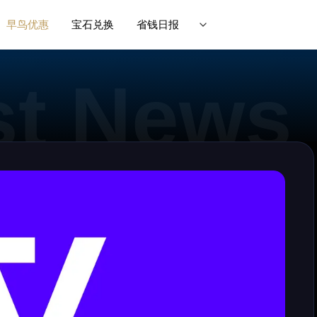
早鸟优惠
宝石兑换
省钱日报