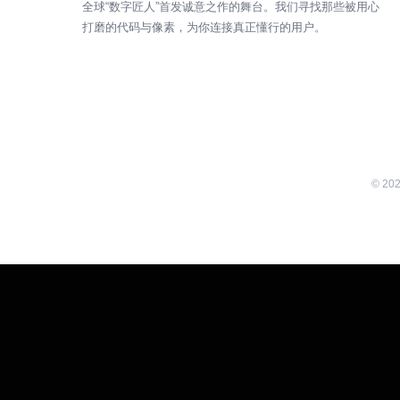
全球“数字匠人”首发诚意之作的舞台。我们寻找那些被用心
打磨的代码与像素，为你连接真正懂行的用户。
©
20