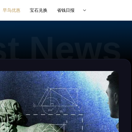
早鸟优惠
宝石兑换
省钱日报