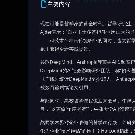
主要内容
现在可能是哲学家的黄金时代。哲学研究生、
Ajder表示：“自亚里士多德担任亚历山大
——AI技术在冲击传统职业的同时，也为哲
题正获得全新实践场景。
谷歌DeepMind、Anthropic等顶尖AI实验
DeepMind的AI社会影响研究团队，称“
《连线》统计DeepMind至少10人、Anth
被数百篇后续论文引用。
与此同时，高校哲学课程也迎来变革。牛津大
目，“这更像‘年度潮流’”，牛津大学AI伦理研究所主
然而学术界对企业雇佣的哲学家存疑：若研究
沦为企业“技术神话”的推手？Harcourt指