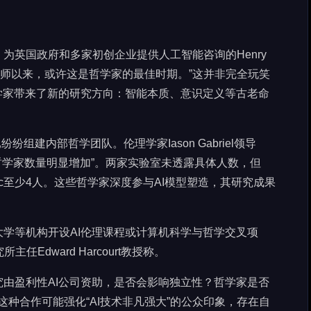
为英国政府和多家初创企业提供人工智能咨询的Henry
的导师以来，或许这是哲学家的最佳时期。”这并非完全玩笑
学家带来了新的研究方向：智能本质、意识定义等古老命
室已纷纷组建内部哲学团队。伦理学家Iason Gabriel领导
如今哲学家数量明显增加”。两家实验室未透露具体人数，但
ropic至少4人。这些哲学家深度参与AI模型塑造，其研究成果
学等机构开设AI伦理课程或计算机科学与哲学交叉项
任Edward Harcourt教授称。
由盈利性AI公司资助，是否会影响独立性？哲学家是否
出，这种合作可能强化“AI技术非凡强大”的公众印象，存在自