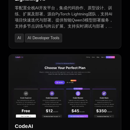
零配置全栈AI开发平台，集成代码协作、原型设计、训
练、扩展及部署。源自PyTorch Lightning团队，支持AI
项目快速迭代与部署。提供智能Qwen3模型部署服务，
支持多节点训练与跨云扩展。支持实时调试与部署，集
成AI Hub资源，提供一站式服务。支持集中数据处理与
AI
AI Developer Tools
模型评估，优化数据集。提供自定义镜像、基础设施控
制及安全访问控制。支持单点登录与角色访问控制，符
Large Language Models (LLMs)
合SOC2和HIPAA标准。
CodeAI