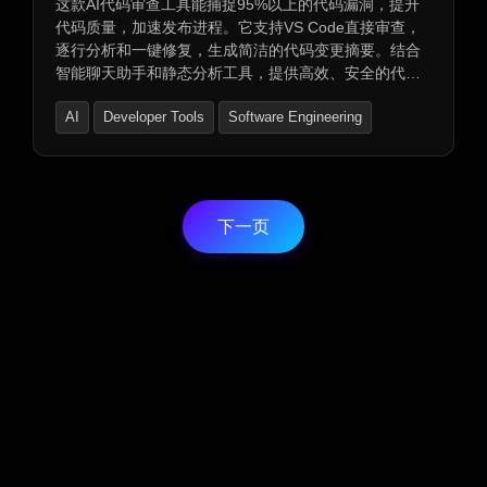
这款AI代码审查工具能捕捉95%以上的代码漏洞，提升
代码质量，加速发布进程。它支持VS Code直接审查，
逐行分析和一键修复，生成简洁的代码变更摘要。结合
智能聊天助手和静态分析工具，提供高效、安全的代码
审查体验。支持多种开发平台及项目管理工具，确保团
AI
Developer Tools
Software Engineering
队协作顺畅。企业级安全保护，让开发团队更专注于创
新。
下一页