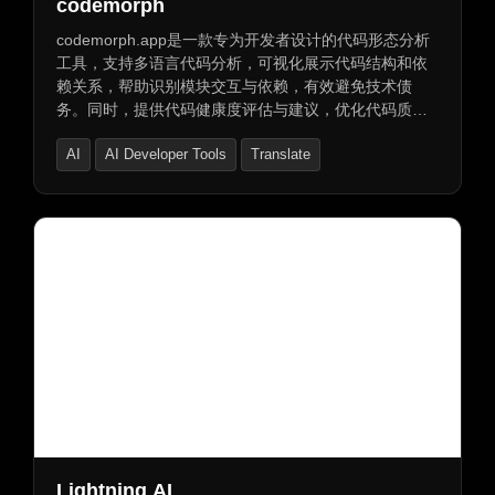
codemorph
codemorph.app是一款专为开发者设计的代码形态分析
工具，支持多语言代码分析，可视化展示代码结构和依
赖关系，帮助识别模块交互与依赖，有效避免技术债
务。同时，提供代码健康度评估与建议，优化代码质
量，提升开发效率。无论是团队协作还是个人项目，
AI
AI Developer Tools
Translate
codemorph.app都是掌握代码全貌的理想工具。
Lightning AI