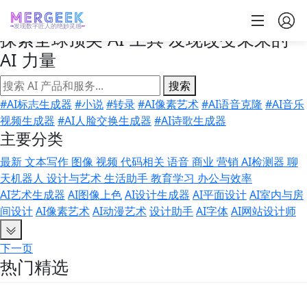
AI Rank
发现数字匠人的绝妙灵感
探索全球顶尖 AI 工具
发现改变未来的
AI 力量
搜索
#AI标志生成器
#小说
#转录
#AI像素艺术
#AI语音克隆
#AI音乐
视频生成器
#AI人脸交换生成器
#AI诗歌生成器
主要分类
最新
文本写作
图像
视频
代码相关
语音
商业
营销
AI检测器
聊
天机器人
设计与艺术
生活助手
教育学习
办公与效率
AI艺术生成器
AI图像上色
AI设计生成器
AI平面设计
AI室内与房
间设计
AI像素艺术
AI动漫艺术
设计助手
AI字体
AI网站设计师
下一页
热门精选