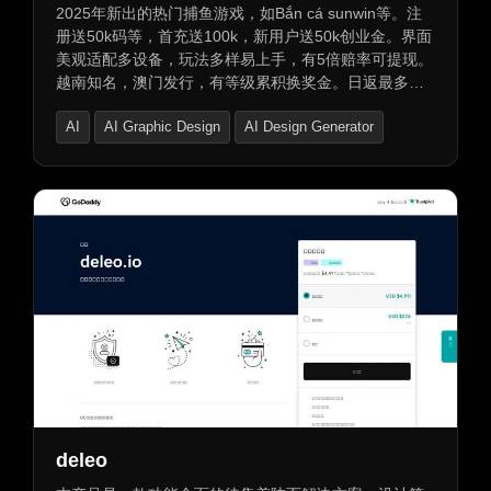
2025年新出的热门捕鱼游戏，如Bắn cá sunwin等。注
册送50k码等，首充送100k，新用户送50k创业金。界面
美观适配多设备，玩法多样易上手，有5倍赔率可提现。
越南知名，澳门发行，有等级累积换奖金。日返最多
2%，送88倍幸运赌资。结合线上换奖，提供优惠码、捕
AI
AI Graphic Design
AI Design Generator
鱼技巧等，还有免费游戏及换奖功能。
deleo