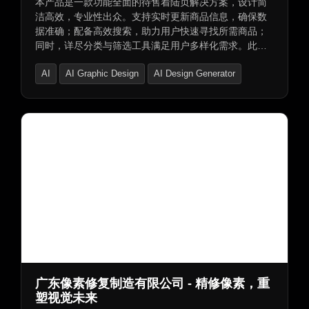
本产品是一款功能全面的待售着陆页解决方案，设计简
洁高效，专业性出众。支持实时更新商品信息，确保数
据准确；配备高效搜索，助力用户快速寻找所需商品；
同时，详尽分类与筛选工具满足用户多样化需求。此
外，强大数据分析功能助您精准掌握销售情况，助力决
AI
AI Graphic Design
AI Design Generator
策。整体设计简洁易用，让您轻松实现商品管理与推
广。更提供域名购买、租赁及交易保障服务。
广东像素修复制造有限公司 - 精修像素，重
塑视觉未来