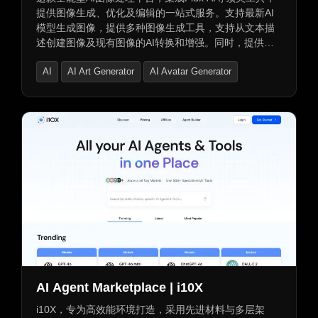
提供图像生成、优化及编辑的一站式服务。支持最新AI
模型生成图像，提供多种图像生成工具，支持从文本描
述创建图像及现有图像的AI转换和增强。同时，提供图
像修复、质量提升、去噪、锐化等增强和编辑功能。支
AI
AI Art Generator
AI Avatar Generator
持背景移除、对象移除、人物替换等功能。提供免费试
用所有计划，支持优先客服支持及无水印输出。
AI Agent Marketplace | i10X
i10X，专为高效能环境打造，采用先进材料与多层架