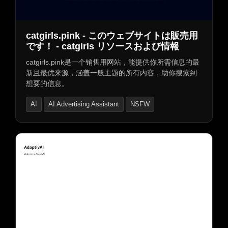
AI标志生成器
照片与图像编辑器
AI照片增强器
AI照片修复
AI摄影
catgirls.pink - このウェブサイトは販売用
AI壁纸生成器
AI背景移除
AI漫画与动漫
です！ - catgirls リソースおよび情報
AI图案生成器
AI自拍与人像
catgirls.pink是一个销售用网站，能提供你所需信息的最
新且最优来源，涵盖一般主题的所有内容，助你搜索到
AI纹身生成器
AI图像扫描
图像转图像
想要的信息。
AI图像分割
AI图表绘制
AI图像识别
AI
AI Advertising Assistant
NSFW
AI风景生成器
AI海报生成器
AI角色扮演服装生成器
AI人脸交换生成器
AI服装生成器