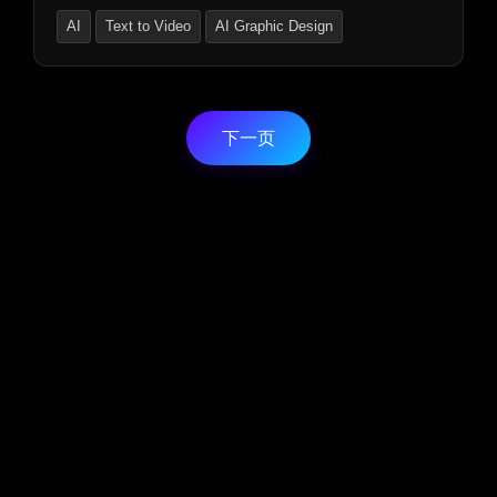
影、歌词到音乐视频、视觉效果、绘本、专辑封面、电
AI
Text to Video
AI Graphic Design
影海报等多种AI工作流程，助力创作者轻松产出高质量
内容。
下一页