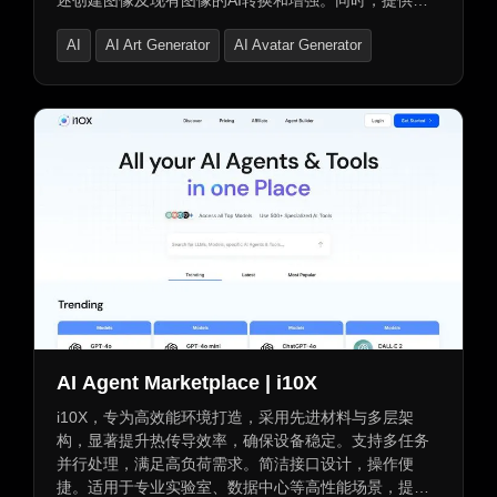
述创建图像及现有图像的AI转换和增强。同时，提供图
像修复、质量提升、去噪、锐化等增强和编辑功能。支
AI
AI Art Generator
AI Avatar Generator
持背景移除、对象移除、人物替换等功能。提供免费试
用所有计划，支持优先客服支持及无水印输出。
AI Agent Marketplace | i10X
i10X，专为高效能环境打造，采用先进材料与多层架
构，显著提升热传导效率，确保设备稳定。支持多任务
并行处理，满足高负荷需求。简洁接口设计，操作便
捷。适用于专业实验室、数据中心等高性能场景，提供