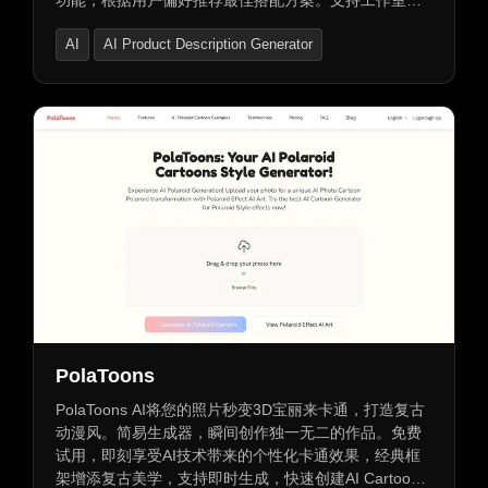
功能，根据用户偏好推荐最佳搭配方案。支持工作室质
量图像生成，包括完美照明、干净背景和完美合身。支
AI
AI Product Description Generator
持Try-On API，与Shopify等电商平台集成，自动化产品
视觉。自定义模特、姿势和背景，全套装搭配展示，高
E-commerce Assistant
效便捷，让用户随时随地享受专业级时尚体验。
PolaToons
PolaToons AI将您的照片秒变3D宝丽来卡通，打造复古
动漫风。简易生成器，瞬间创作独一无二的作品。免费
试用，即刻享受AI技术带来的个性化卡通效果，经典框
架增添复古美学，支持即时生成，快速创建AI Cartoon