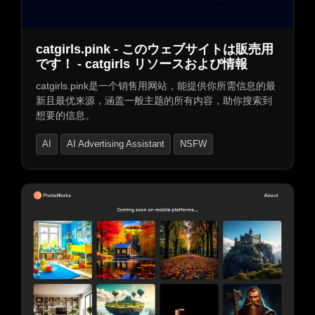
AI标志生成器
照片与图像编辑器
AI照片增强器
AI照片修复
AI摄影
catgirls.pink - このウェブサイトは販売用
AI个人资料图片生成器
AI壁纸生成器
です！ - catgirls リソースおよび情報
AI背景移除
AI漫画与动漫
AI图案生成器
catgirls.pink是一个销售用网站，能提供你所需信息的最
新且最优来源，涵盖一般主题的所有内容，助你搜索到
AI纹身生成器
AI图像扫描
图像转图像
想要的信息。
AI图像分割
AI图表绘制
AI图像识别
AI
AI Advertising Assistant
NSFW
AI风景生成器
AI海报生成器
AI角色扮演服装生成器
AI人脸交换生成器
AI服装生成器