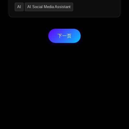
平台分享。简单上传，专业玩具摄影效果。立即加入，
AI
AI Social Media Assistant
开启您的创意之旅！
AI Instagram Assistant
下一页