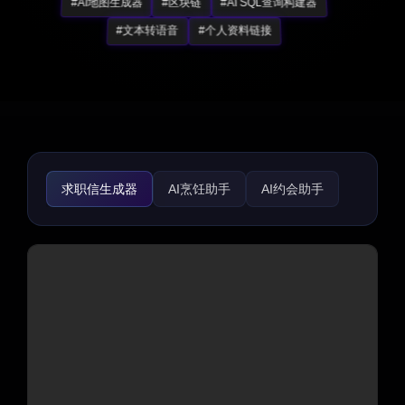
#AI地图生成器
#区块链
#AI SQL查询构建器
#文本转语音
#个人资料链接
求职信生成器
AI烹饪助手
AI约会助手
AI旅行规划师
AI食谱助手
生活助手
趣味工具
路线图生成器
礼物创意
AI面试助手
招聘
简历生成器
育儿
健身
宗教
心理健康
医疗保健
体育
法律助手
游戏