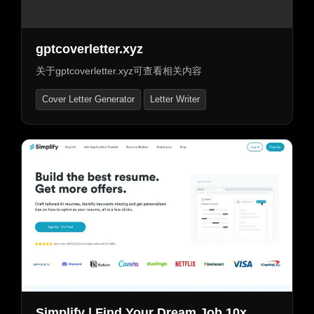
gptcoverletter.xyz
关于gptcoverletter.xyz可查看相关内容
Cover Letter Generator
Letter Writer
Simplify | Find Your Dream Job 10x