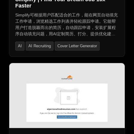
Faster
Simplify可根据用户匹配适合的工作，能在网页自动填充
工作申请，浏览精选工作列表并轻松跟踪申请。它能帮
用户打造脱颖而出的简历，自动跟踪申请，安装扩展程
序自动填充问题，用AI定制简历、打分、提供优化建
议，撰写个性化回复，跟踪联系人与面试笔记，保存感
AI
AI Recruiting
Cover Letter Generator
兴趣工作随时申请，还可导入自定义申请，创建AI简历
并生成求职信。