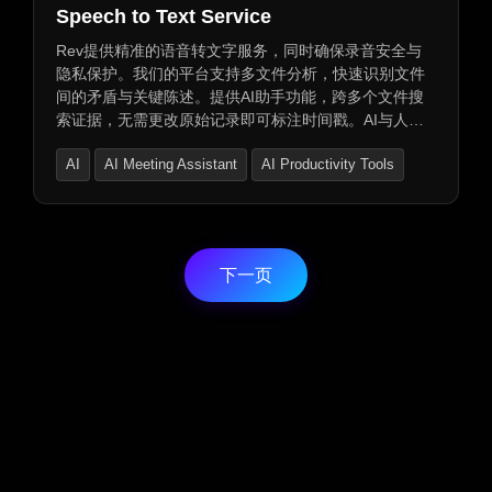
Speech to Text Service
Rev提供精准的语音转文字服务，同时确保录音安全与
隐私保护。我们的平台支持多文件分析，快速识别文件
间的矛盾与关键陈述。提供AI助手功能，跨多个文件搜
索证据，无需更改原始记录即可标注时间戳。AI与人类
两种转录软件选择，均达到96%以上的准确率，符合法
AI
AI Meeting Assistant
AI Productivity Tools
庭要求。支持移动应用，现场采访和口述记录实时同
步。AI助手自动记录并转录Google Meet、Microsoft
Teams和Zoom等平台上的会议和咨询。企业级加密和安
全措施，遵守HIPAA、SOC 2等安全标准。按分钟或订
阅方式收费，并提供订阅优惠。
下一页