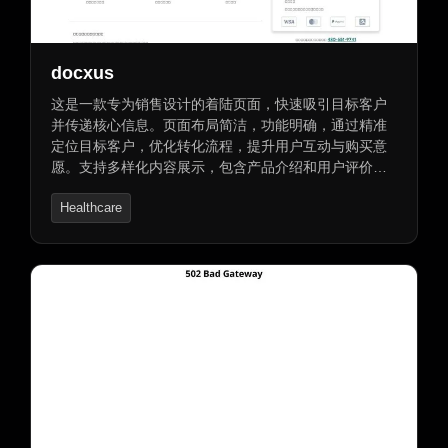
docxus
这是一款专为销售设计的着陆页面，快速吸引目标客户
并传递核心信息。页面布局简洁，功能明确，通过精准
定位目标客户，优化转化流程，提升用户互动与购买意
愿。支持多样化内容展示，包含产品介绍和用户评价。
提供安全可靠的交易过程，支持“先租后买”的灵活支付选
Healthcare
项，确保快速轻松转让服务及安全付款保障。