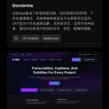
Doctorina
这款App集成了多项便捷功能，包括智能日程管理、个
性化健康建议、高效购物体验及全方位家庭安全监控。
24/7提供个性化健康见解，支持多语言，适用于各种设
备。通过AI分析用户提供的文本、语音、图像和视频信
息，支持用户有效理解健康和解决健康问题。提供个性
AI
AI Chatbot
Healthcare
化健康记录，安全存储用户健康信息，可查看、管理和
与医疗专业人员共享。立即下载，开启智能未来！