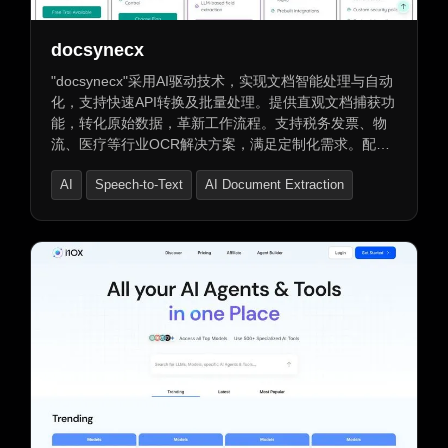
docsynecx
"docsynecx"采用AI驱动技术，实现文档智能处理与自动
化，支持快速API转换及批量处理。提供直观文档捕获功
能，转化原始数据，革新工作流程。支持税务发票、物
流、医疗等行业OCR解决方案，满足定制化需求。配备
安全操作中心，实现威胁快速响应。支持高级文本提取
AI
Speech-to-Text
AI Document Extraction
与多格式文档，提供丰富数据服务及安全功能，包括数
据加密、角色访问控制与审计追踪。多种计划选项适配
不同规模企业需求。