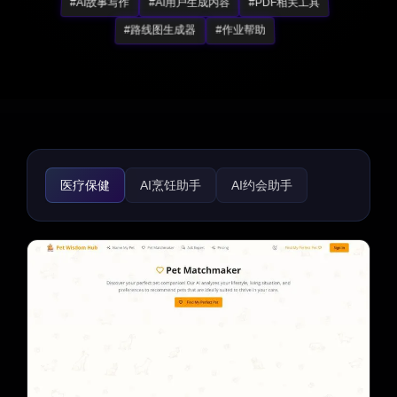
#AI故事写作
#AI用户生成内容
#PDF相关工具
#路线图生成器
#作业帮助
医疗保健
AI烹饪助手
AI约会助手
AI旅行规划师
AI食谱助手
生活助手
趣味工具
路线图生成器
礼物创意
AI面试助手
招聘
简历生成器
求职信生成器
育儿
健身
宗教
心理健康
体育
法律助手
游戏