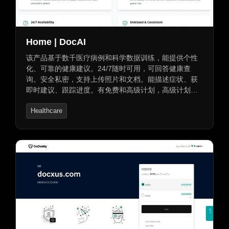
Home | DocAI
该产品基于数千医疗病例和科学数据训练，能提供个性
化、可靠的健康建议。24/7随时可用，可回答健康查
询。安全私密，支持上传照片和文档。能描述症状、获
即时建议、跟踪进度。有免费和高级计划，高级计划含
无限咨询等。可访问海量医疗知识，进行症状检查等，
Healthcare
始终更新，但不能替代专业医疗护理，复杂情况需咨询
医生。