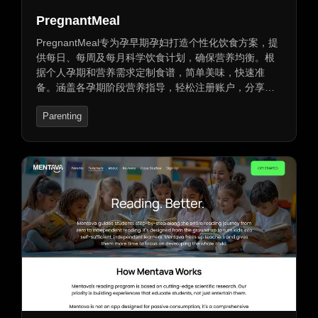
PregnantMeal
PregnantMeal专为孕早期孕妇打造个性化饮食方案，提
供每日、每周及每月科学饮食计划，确保营养均衡。根
据个人孕期和营养需求定制食谱，简单美味，快速准
备。涵盖各孕期阶段营养指导，轻松注册账户，分享偏
好获取个性化计划，并可调整以符合饮食偏好和限制。
Parenting
不同价格级别提供丰富食谱和安全食品清单，关注孕期
健康。