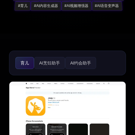
#育儿
#AI内容生成器
#AI视频增强器
#AI语音变声器
育儿
AI烹饪助手
AI约会助手
AI旅行规划师
AI食谱助手
生活助手
趣味工具
路线图生成器
礼物创意
AI面试助手
招聘
简历生成器
求职信生成器
健身
宗教
心理健康
医疗保健
体育
法律助手
游戏