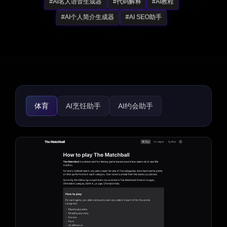
#AI名人语音生成器
#代码解释
#AI教程
#AI个人简介生成器
#AI SEO助手
体育
AI烹饪助手
AI约会助手
AI旅行规划师
AI食谱助手
生活助手
趣味工具
路线图生成器
礼物创意
AI面试助手
招聘
简历生成器
求职信生成器
育儿
健身
宗教
心理健康
医疗保健
法律助手
游戏