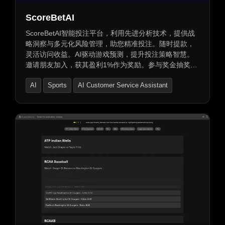
ScoreBetAI
ScoreBetAI智能投注平台，利用先进分析技术，提供战
略洞察与多元化风险管理，助您精准投注。随时提款，
灵活访问收益。AI驱动游戏预测，提升投注策略智慧。
邀请朋友加入，获其盈利1%作为奖励。参与奖金抽奖，
通过存款、推荐、签到和任务赢取机会。提供专属座
AI
Sports
AI Customer Service Assistant
位，进入精英投注社区，与信誉机构合作，确保资产安
全。