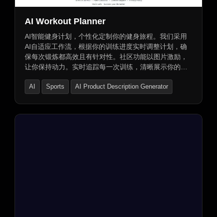
AI Workout Planner
AI智能健身计划，个性化定制你的健身旅程。我们采用
AI自适应工作流，根据你的训练进度实时调整计划，确
保每次锻炼都高效且有针对性。社区功能以图片激励，
让你保持动力。实时追踪每一次训练，清晰展示你的进
步。支持导入任何外部计划，方便灵活。持续性能更新
AI
Sports
AI Product Description Generator
与bug修复，确保应用性能稳定。开启你的高效健身之
旅。