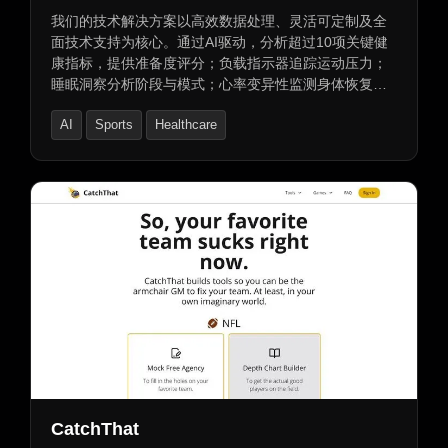
我们的技术解决方案以高效数据处理、灵活可定制及全
面技术支持为核心。通过AI驱动，分析超过10项关键健
康指标，提供准备度评分；负载指示器追踪运动压力；
睡眠洞察分析阶段与模式；心率变异性监测身体恢复与
应激水平。支持数据分享，同时严格保护用户隐私，让
AI
Sports
Healthcare
健康数据更安全、更透明。选择我们，为您带来革新体
验。
CatchThat