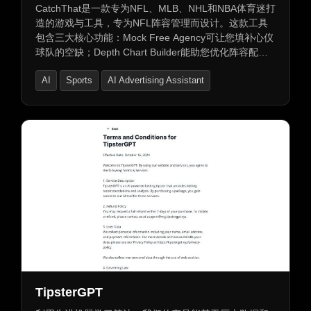
CatchThat是一款专为NFL、MLB、NHL和NBA体育迷打
造的游戏与工具，专为NFL阵容管理而设计。这款工具
包含三大核心功能：Mock Free Agency可让您填补心仪
球队的空缺；Depth Chart Builder能助您优化阵容配
置；Stat Guesser则能通过球员数据猜测球员身份，让
AI
Sports
AI Advertising Assistant
您体验组建理想阵容的乐趣，一窥未来联盟的无限可
能。
TipsterGPT