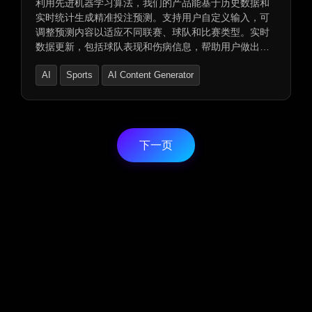
利用先进机器学习算法，我们的产品能基于历史数据和
实时统计生成精准投注预测。支持用户自定义输入，可
调整预测内容以适应不同联赛、球队和比赛类型。实时
数据更新，包括球队表现和伤病信息，帮助用户做出明
智决策。配备用户友好的仪表板，以清晰方式展示预
AI
Sports
AI Content Generator
测、统计和趋势，助您快速启动投注策略，开启赢钱之
旅。
下一页