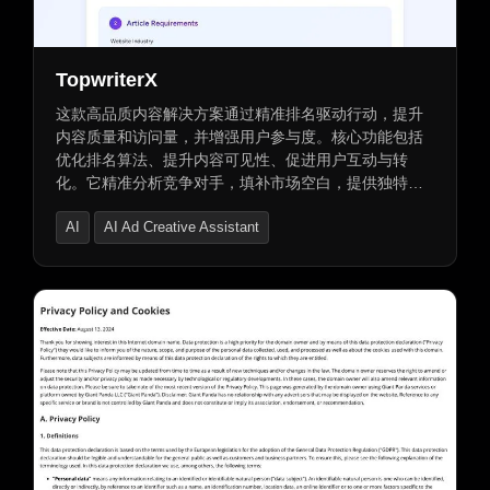
TopwriterX
这款高品质内容解决方案通过精准排名驱动行动，提升
内容质量和访问量，并增强用户参与度。核心功能包括
优化排名算法、提升内容可见性、促进用户互动与转
化。它精准分析竞争对手，填补市场空白，提供独特见
解；AI防篡改内容，100%人类编写；提供独家服务，如
AI
AI Ad Creative Assistant
超过7年的高质量反向链接服务，提升内容排名。同时，
支持多种行业内容优化，包括金融、医疗、健康等领
AI Advertising Assistant
域，并根据关键词分析和过滤，创建6-8个月的内容策
略。还提供直接发布到客户网站并优化SEO的额外服
务，助力您的内容在众多竞争者中脱颖而出。