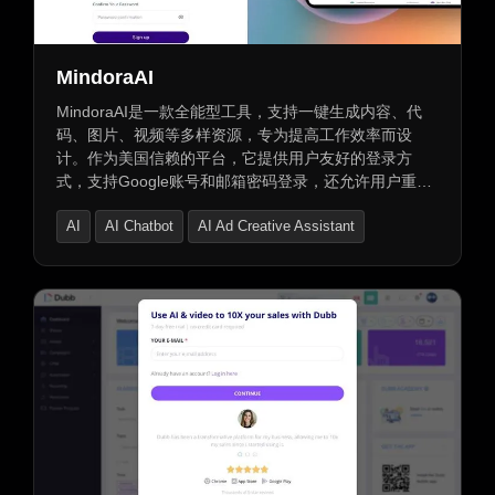
AI社交媒体助手
AI话题标签助手
AI内容再利用助手
MindoraAI
AI客户关系管理（CRM）助手
AI评论助手
MindoraAI是一款全能型工具，支持一键生成内容、代
AI广告创意助手
AI广告生成器
码、图片、视频等多样资源，专为提高工作效率而设
计。作为美国信赖的平台，它提供用户友好的登录方
营销计划生成器
数字营销生成器
式，支持Google账号和邮箱密码登录，还允许用户重置
密码。立即免费试用，开启智能创作新体验。
AI邮件助手
AI邮件生成器
AI回复生成器
AI
AI Chatbot
AI Ad Creative Assistant
AI潜在客户生成