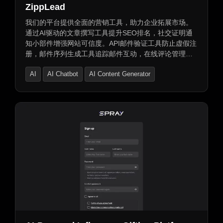
ZippLead
我们的平台提供全面的营销工具，助力企业拓展市场。
通过AI驱动的文章撰写工具提升SEO排名，社交证明通
知小部件增强网站可信度。API邮件验证工具防止虚假注
册，邮件序列生成工具追踪邮件互动，在线评论管理功
能助力获取更多好评。此外，我们还提供数据丰富的
AI
AI Chatbot
AI Content Generator
API，帮助您寻找潜在客户。聊天机器人解决方案捕捉并
转换访客为潜在客户。我们提供有竞争力的定价计划，
包括免费试用版本。