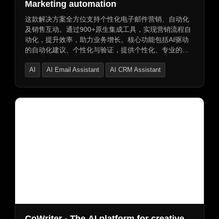
Marketing automation
这款解决方案全方位支持个性化电子邮件营销、自动化
及销售互动。通过900+原生集成工具，实现营销流程自
动化，提升效率，助力业务增长。核心功能包括AI驱动
的自动化建议、个性化与验证，提供个性化、专业的电
子邮件模板，支持多渠道营销，以及销售自动化工具。
AI
AI Email Assistant
AI CRM Assistant
新增AI活动生成器、活动日历和联系人性能报告，可创
建复杂自动化流程，优化活动发送时间，深入洞察联系
人参与度。每月平均节省20小时，是获得高评价的自动
化平台。
CoWriter - The AI platform for creative