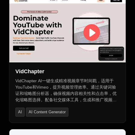
VidChapter
VidChapter AI一键生成精准视频章节时间戳，适用于
YouTube和Vimeo，提升视频管理效率。通过关键词验
证和缩略图分析器，确保视频内容相关性和点击率，优
化缩略图选择。配备社交媒体工具，生成和推广视频内
容，增加观众互动和流量。自动化视频脚本、缩略图及
AI
AI Content Generator
邮件通讯创建，简化工作流程。提升视频导航、互动和
保留率，为观众提供卓越观看体验。
AI Product Description Generator