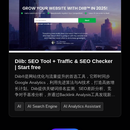
Diib: SEO Tool + Traffic & SEO Checker
| Start free
Diib®是网站优化与流量提升的首选工具，它即时同步
Google Analytics，利用先进算法与AI技术，打造高效增
长计划。Diib提供关键词排名监测、SEO差距分析、竞
争对手基准分析，并通过Backlink Analysis工具发现新回
链机会。Growth Plan提供智能每日提示，助力流量与排
AI
AI Search Engine
AI Analytics Assistant
名提升。Benchmarking功能持续对比网站绩效，展示竞
争位置。Keywords Explorer帮助发现新关键词。免费网
站监控服务每日更新健康评分和每周快照。全球
500,000+网站所有者信赖Diib®，助其加速成长。