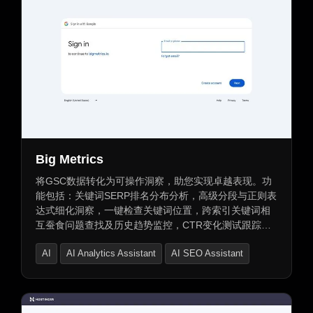
Big Metrics
将GSC数据转化为可操作洞察，助您实现卓越表现。功
能包括：关键词SERP排名分布分析，高级分段与正则表
达式细化洞察，一键检查关键词位置，跨索引关键词相
互蚕食问题查找及历史趋势监控，CTR变化测试跟踪关
键指标，支持团队工作流程的内容优化。提供美观强大
AI
AI Analytics Assistant
AI SEO Assistant
的报告仪表板，支持多种数据处理时间段，理解设备类
型分布。覆盖更多搜索类型，衡量有机成功指标，自动
提供品牌与非品牌性能分解。