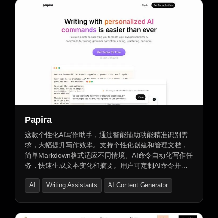
Papira
这款个性化AI写作助手，通过智能辅助功能精准识别需
求，大幅提升写作效率。支持个性化创建和管理文档，
简单Markdown格式适应不同情境。AI命令自动化写作任
务，快速生成文本变化和摘要。用户可定制AI命令并应
用于文档中，命令模板库提供克隆与分享功能。包含多
AI
Writing Assistants
AI Content Generator
种AI写作助手，如博客文章生成器、工作沟通助手等，
让您专注于创作，尽享文字之美。