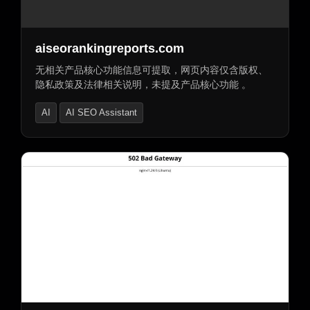
AI话题标签助手
AI内容再利用助手
AI客户关系管理（CRM）助手
AI评论助手
aiseorankingreports.com
AI广告创意助手
AI广告生成器
无相关产品核心功能信息可提取，网页内容仅含版权、
营销计划生成器
数字营销生成器
隐私政策及法律相关说明，未提及产品核心功能 。
AI邮件助手
AI邮件生成器
AI邮件营销
AI
AI SEO Assistant
AI回复生成器
AI潜在客户生成