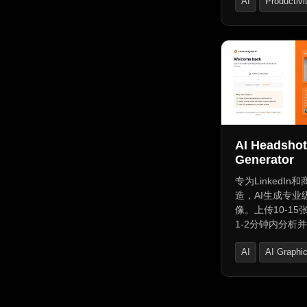
AI
Productivi
捷方式，结合Sir
可自动化工作流
Tech news
色和浅色模式，
储于iCloud，
全。用户可在统
内容，并通过On
速分享多样化内
OneTap AI将C
至键盘，提供实时
自定义响应。适
AI Headshot
持键盘的App，
Generator
价方案，包括有
身使用。
专为LinkedIn
造，AI生成专业
像。上传10-15
1-2分钟内分析
格头像。即时浏
AI
AI Graphi
省成本，呈现工
质，适合Linked
AI Photo & Ima
介。
Generator