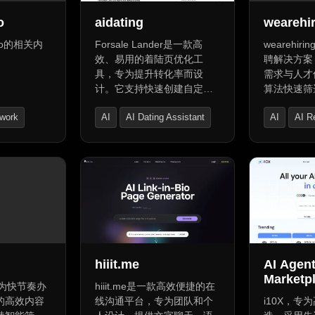
AI潜在客户生成
o
aidating
wearehi
bio的相关内
Forsale Lander是一款高
wearehir
效、易用的着陆页优化工
聘解决方案
具，专为提升转化率而设
需求与人才
计。它支持快速创建自定义
算法快速筛
页面，精准匹配访客需求。
聘效率。个
twork
AI
AI Dating Assistant
AI
AI Re
通过实时数据分析，您可实
力企业精准
时追踪转化效果，轻松实现
人，实时数
Bio Link
Bio Link
页面优化，提升用户互动与
助企业优化
转化率。选择Forsale
聘过程更科
Lander，提升营销精准度，
效果更显著。
hiiit.me
AI Agen
Marketpl
款专为快节奏办
hiiit.me是一款高效便捷的在
的高效内容
线沟通平台，专为团队和个
i10X，专