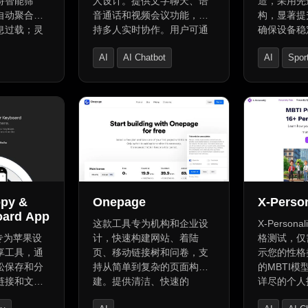
持智能筛
人设计。提供文字聊天、语
造，采用先
自动聚合相
音通话和视频会议功能，支
构，显著提
息过载；灵
持多人实时协作。用户可通
确保设备稳
页面展示所
过直观的界面管理项目、分
并行处理，
AI
AI Chatbot
AI
Spor
步，跨设备
享文件和进度，提升工作效
求。简洁接
保护，加密
率。此外，平台具备安全稳
捷。适用于
istant
AI Graphic Design
AI Chatbot
全。使用
定的特性，确保用户数据的
据中心等高
工作与学习效率
安全与隐私。支持一键生成
稳定高效支
序。
个人生物链接页面，提供40
种可编辑模块和多种内容生
成工具，包括AI智能文本生
成器、图像生成器、代码生
成器等，适用于各类内容创
作。支持多语言，配备支付
opy &
Onepage
X-Person
网关，并可追踪用户流量和
oard App
销售数据。
这款工具专为机构和企业设
X-Person
款专为苹果设
计，快速构建网站、着陆
格测试，仅
享工具，通
页、移动链接树和问卷，支
示您的性格
松保存和分
持从简单到复杂的页面构
的MBTI
链接和文
建。提供清洁、快速的
详尽的个人
步的键盘快
WordPress替代方案，适合
科学洞察性格