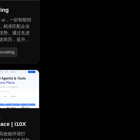
ring
ing.ai，一款智能招
，精准匹配企业
优势。通过先进
选简历，提升招
性化推荐系统助
cruiting
定位目标候选
据追踪功能则帮
招聘策略，让招
学、更高效。
t
ace | i10X
为高效能环境打