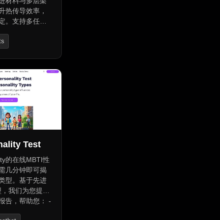
进材料与多层架
升热传导效率，
定。支持多任务
满足高负荷需
ts
口设计，操作便
专业实验室、数
性能场景，提供
持。
ality Test
ality的在线MBTI性
需几分钟即可揭
类型。基于先进
模型，我们为您提供
报告，帮助您： -
特征， - 规划