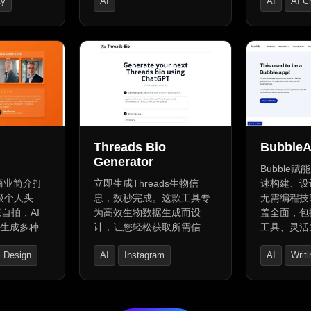
ty
AI
AI
AI C
i快捷方式，
小型企业和机构。支持多步
符合个人优
程。支持深
骤问卷漏斗，一键集成，易
理解情感模
AI Ad Creative Assistant
AI Charact
所有数据存
于使用。提供灵活的元素调
建立真诚人际
AI Advertising Assistant
确保隐私安
整和多种风格模板，适应不
价值观与偏
一位置组织
同公司或用途。支持链接树
引入新维度
eTap键盘快
构建，实时聊天和专家支
绪稳定、风
容。此外，
持，保障网站安全，包括
义，以更深
hatGPT整合
HTTPS连接、GDPR合规性
AI支持及
和DDoS保护。提升工作效
用于各种支
率，打造专业网站。
Threads Bio
Bubble
提供不同定
Generator
限访问和终
Bubble
和商业简介打
立即生成Threads生物信
速构建、设
级个人头
息，数秒完成。这款工具专
无需编程技
张自拍，AI
为高效生物数据生成而设
盖全面，包
并生成多种风
计，让您轻松获取所需信
工具、灵活
览下载，节
息，节省时间。核心功能在
观的逻辑编
c Design
AI
Instagram
AI
Writ
作室级品
于其快速、准确的生成能
协作、严格
In和企业简
力，确保您的生物数据始终
能的AI辅
ge
social-media
AI Content
处于最新状态。可复制现有
动应用开发
简介或自行编写，支持个性
态监控。Bu