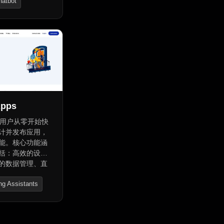
hatbot
势的职业道路， -
式与风险倾向，
er
， - 对齐个人
好，深化关系， -
：延迟满足、情
险取向和利他主
入理解自我。
Apps
赋能用户从零开始快
计并发布应用，
能。核心功能涵
括：高效的设计
的数据管理、直
程、无缝的团队
ing Assistants
的安全保障、智
助提示、全面的移
 Generator
以及实时应用状
bble让应用开发