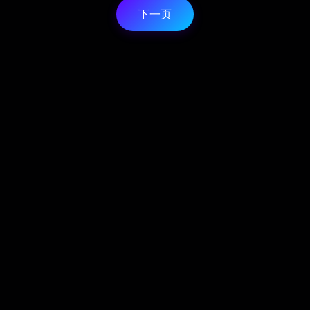
化风格选择，已助力1,433个
更加高效、
下一页
项目。依托ChatGPT和
Vercel边缘函数技术，科研
分析与项目展示的数据支持
尽在掌握。