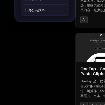
聚合工具。它支
选，根据关键词
办公与效率
关内容，减少信
活布局，自定义
AI
需信息；高效同
无缝访问；隐私
AI Analytics Ass
存储确保数据安
Bio Link
brfly.us，让
更高，信息更有
OneTap - C
Paste Clipb
OneTap 是一
备设计的内容分
过一键操作，轻
享照片、文本、
件。其跨设备同