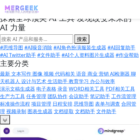
AI Rank
发现数字匠人的绝妙灵感
探索全球顶尖 AI 工具
发现改变未来的
AI 力量
搜索
#思维导图
#AI噪音消除
#AI角色扮演服装生成器
#AI回复助手
#AI Twitter助手
#文件助手
#AI个人资料图片生成器
#作业帮助
主要分类
最新
文本写作
图像
视频
代码相关
语音
商业
营销
AI检测器
聊
天机器人
设计与艺术
生活助手
教育学习
办公与效率
演示文稿生成器
电子表格
录音
WORD相关工具
PDF相关工具
生产力工具
任务管理
团队协作
会议助手
笔记助手
工作流管理
标准操作流程
项目管理
日程安排
思维导图
表单与调查
合同管
理
视频录制
图表生成器
文档提取
文档助手
文件助手