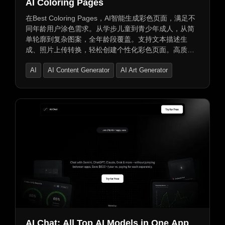
AI Coloring Pages
在Best Coloring Pages，AI智能生成彩色页面，满足不
同年龄用户涂色需求。从学步儿童到青少年成人，从简
单轮廓到复杂图案，全年龄段覆盖。支持文本描述生
成、照片上传转换，轻松创建个性化彩色页面。高质量
PDF下载，适合打印或数字着色。AI技术确保线条干
AI
AI Content Generator
AI Art Generator
净、专业，细节完美。简化四步转换过程：上传、处
理、调整、下载打印。着色减压活动，释放创造力，享
受平静时刻。立即体验，将想法转化为美丽彩色页面。
AI Chat: All Top AI Models in One App