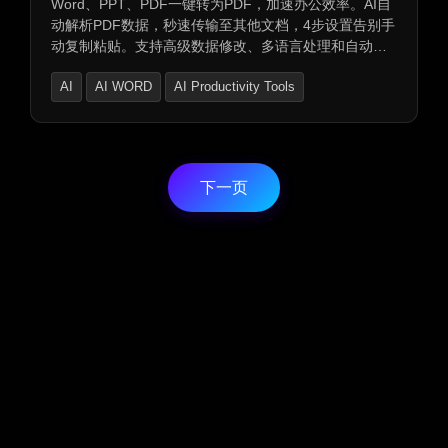
Word、PPT、PDF一键转为PDF，加速办公效率。AI自
动解析PDF数据，秒速传输至其他文档，4步设置告别手
动复制粘贴。支持高级数据修改、多语言处理和自动翻
译，提供加密存储和私有处理，确保文档安全。支持256
AI
AI WORD
AI Productivity Tools
位AES加密存储至亚马逊S3，适用于营销、财务、会
计、物流和法律等领域，大幅节省时间。
下一页