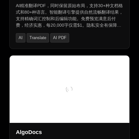
AI精准翻译PDF，同时保留原始布局，支持30+种文档格
式和80+种语言。智能翻译引擎提供自然流畅翻译结果，
支持精确词汇控制和后编辑功能。免费预览满意后付
费，经济实惠，每20,000字仅需$1。隐私安全有保障，
支持团队协作翻译和双语PDF下载，提供多模型比较和
AI
Translate
AI PDF
AI辅助后编辑功能，提升翻译质量和效率。
AlgoDocs