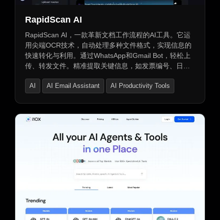
RapidScan AI
RapidScan AI，一款革新文档工作流程的AI工具。它运
用尖端OCR技术，自动处理多种文件格式，实现信息的
快速转化与利用。通过WhatsApp和Gmail Bot，轻松上
传、转发文件。精准提取关键信息，如发票编号、日期
等。提供安全、可扩展的数据存储和访问，支持多用户
AI
AI Email Assistant
AI Productivity Tools
操作与实时数据访问。全天候技术支持，确保无忧使
用。