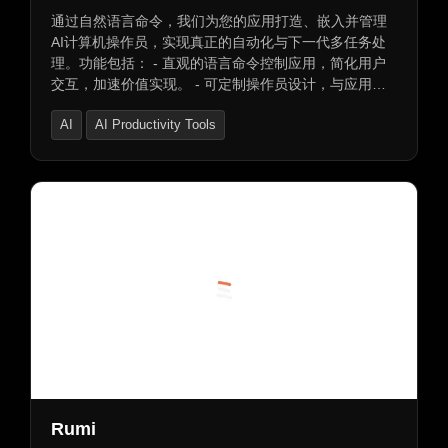
通过自然语言命令，我们为您的应用打造、嵌入并管理
AI计算机操作员，实现真正的自动化与下一代多任务处
理。功能包括： - 直观的语言命令控制应用，简化用户
交互，加速价值实现。 - 可定制操作员设计，与应用程
序功能和用户需求保持一致。 - 转换复杂多步骤工作流
AI
AI Productivity Tools
程为简单命令，提升自动化水平。 - 智能链接功能，根
据用户上下文自动触发工作流程，确保任务准确高效完
AI Workflow Management
成。
Rumi