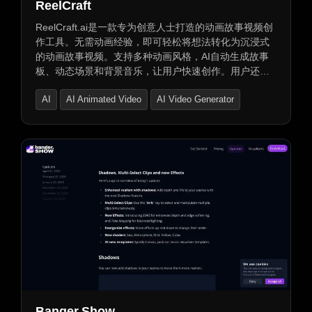
ReelCraft
ReelCraft.ai是一款专为创意人士打造的动画故事视频创
作工具。无需动画经验，即可轻松将想法转化为沉浸式
的动画故事视频。支持多种动画风格，AI自动生成故事
板、动态场景和背景音乐，让用户快速创作。用户还可
上传自己的视频进行动画处理，并添加个性化声音。支
AI
AI Animated Video
AI Video Generator
持多语言输入和输出，提供简单灵活的定价计划，包括
免费试用版本。实时团队协作和设计更改功能，以及丰
富的组件、模板和图标库，让创作更加便捷高效。
Banger.Show