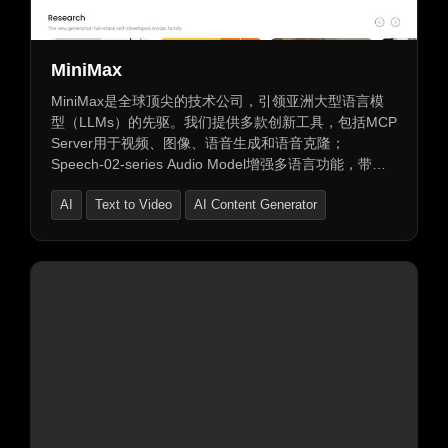
AI个性化视频生成器
AI短视频生成器
AI口型同步生成器
MiniMax
MiniMax是全球顶尖的技术公司，引领亚洲大型语言模
型（LLMs）的先驱。我们提供多款创新工具，包括MCP
Server用于视频、图像、语音生成和语音克隆；
Speech-02-series Audio Model增强多语言功能，带来
卓越的节奏和稳定性；Image-01 Model多功能且成本仅
AI
Text to Video
AI Content Generator
为十分之一。此外，T2V/I2V-01-Director Video Model
实现电影式叙事，MiniMax-01 Text Model提供顶级性能
与超长上下文支持。I2V-01-live Video Model优化图片转
视频效果，Music-01 Music Model高效创建音乐生成模
型。MiniMax Chat成为您的AI伙伴，Hailuo AI Video通
过AI放大您的故事，MiniMax Audio创造逼真语音，
Talkie让您创建想象中的角色。