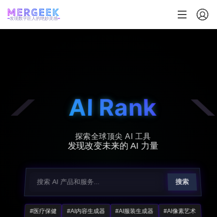
发现数字匠人的绝妙灵感
AI Rank
探索全球顶尖 AI 工具
发现改变未来的 AI 力量
搜索
#医疗保健
#AI内容生成器
#AI服装生成器
#AI像素艺术