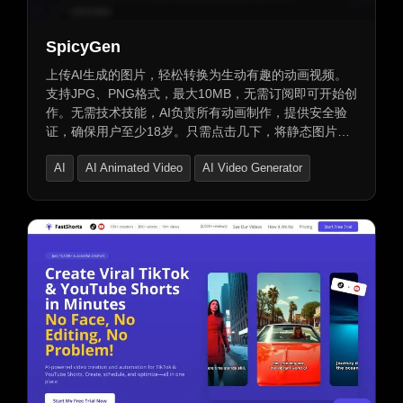
SpicyGen
上传AI生成的图片，轻松转换为生动有趣的动画视频。
支持JPG、PNG格式，最大10MB，无需订阅即可开始创
作。无需技术技能，AI负责所有动画制作，提供安全验
证，确保用户至少18岁。只需点击几下，将静态图片变
成流畅自然运动的视频。
AI
AI Animated Video
AI Video Generator