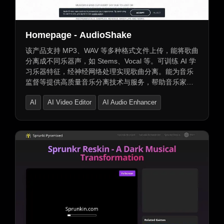
AI唱歌生成器
Homepage - AudioShake
该产品支持 MP3、WAV 等多种格式文件上传，能将歌曲
分离成不同乐器声，如 Stems、Vocal 等。可训练 AI 学
习乐器特征，经神经网络处理实现歌曲分离。能为音乐
监督等提供高质量音乐分离技术与服务，帮助音乐家获
取乐器声，快速创建用于商业的声轨，团队短时间可完
AI
AI Video Editor
AI Audio Enhancer
成声轨分离，还给予音乐编辑处理预告片音乐更多灵活
性。