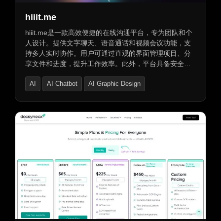
hiiit.me
hiiit.me是一款高效便捷的在线沟通平台，专为团队和个
人设计。提供文字聊天、语音通话和视频会议功能，支
持多人实时协作。用户可通过直观的界面管理项目、分
享文件和进度，提升工作效率。此外，平台具备安全稳
定的特性，确保用户数据的安全与隐私。支持一键生成
AI
AI Chatbot
AI Graphic Design
个人生物链接页面，提供40种可编辑模块和多种内容生
成工具，包括AI智能文本生成器、图像生成器、代码生
成器等，适用于各类内容创作。支持多语言，配备支付
网关，并可追踪用户流量和销售数据。