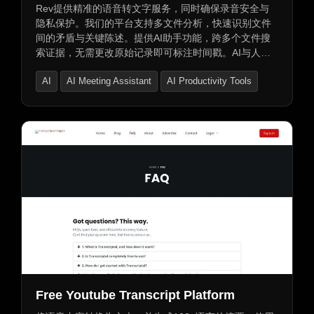
Rev提供精准的语音转文字服务，同时确保录音安全与
隐私保护。我们的平台支持多文件分析，快速识别文件
间的矛盾与关键陈述。提供AI助手功能，跨多个文件搜
索证据，无需更改原始记录即可标注时间戳。AI与人类
两种转录软件选择，均达到96%以上的准确率，符合法
AI
AI Meeting Assistant
AI Productivity Tools
庭要求。支持移动应用，现场采访和口述记录实时同
步。AI助手自动记录并转录Google Meet、Microsoft
Teams和Zoom等平台上的会议和咨询。企业级加密和安
全措施，遵守HIPAA、SOC 2等安全标准。按分钟或订
阅方式收费，并提供订阅优惠。
Free Youtube Transcript Platform