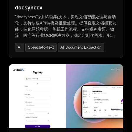
docsynecx
"docsynecx"采用AI驱动技术，实现文档智能处理与自动
化，支持快速API转换及批量处理。提供直观文档捕获功
能，转化原始数据，革新工作流程。支持税务发票、物
流、医疗等行业OCR解决方案，满足定制化需求。配备
安全操作中心，实现威胁快速响应。支持高级文本提取
AI
Speech-to-Text
AI Document Extraction
与多格式文档，提供丰富数据服务及安全功能，包括数
据加密、角色访问控制与审计追踪。多种计划选项适配
不同规模企业需求。