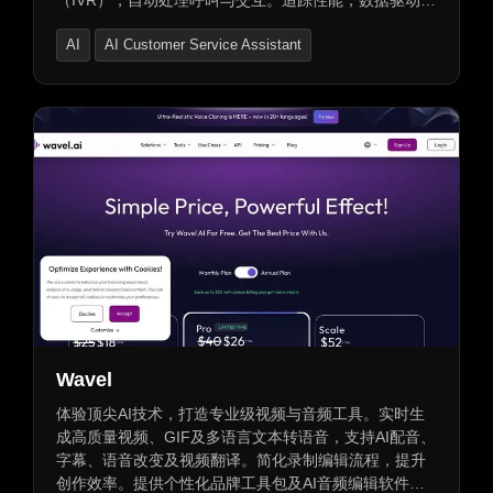
（IVR），自动处理呼叫与交互。追踪性能，数据驱动优
化。无限制批量呼叫，避免并发限制。遵守行业法规，
AI
AI Customer Service Assistant
提供低延迟API，支持多语言对话。可扩展并发处理，轻
松应对大量需求。
AI CRM Assistant
Wavel
体验顶尖AI技术，打造专业级视频与音频工具。实时生
成高质量视频、GIF及多语言文本转语音，支持AI配音、
字幕、语音改变及视频翻译。简化录制编辑流程，提升
创作效率。提供个性化品牌工具包及AI音频编辑软件，