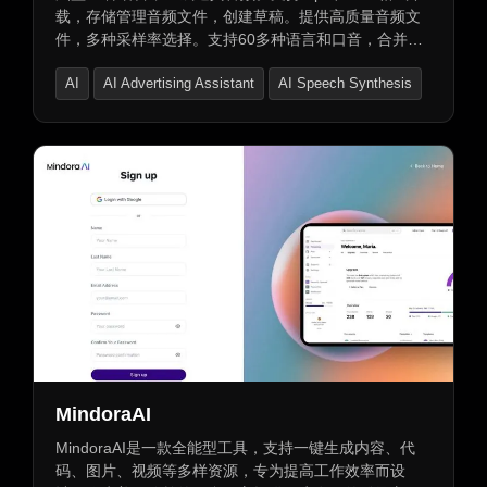
载，存储管理音频文件，创建草稿。提供高质量音频文
件，多种采样率选择。支持60多种语言和口音，合并不
同语音和视角，实现语音与面部动画同步。界面简洁友
AI
AI Advertising Assistant
AI Speech Synthesis
好，操作便捷，高效提升工作效率，适合个人及企业用
户，让信息传递更轻松。
MindoraAI
MindoraAI是一款全能型工具，支持一键生成内容、代
码、图片、视频等多样资源，专为提高工作效率而设