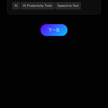
创作器和综合音效板，可在PC、网络和iOS平台上访
AI
AI Productivity Tools
Speech-to-Text
问。轻松探索、创建和分享丰富的音效资源。
下一页