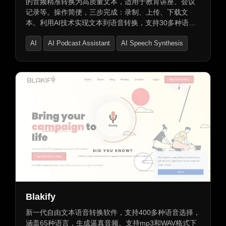
的音频精准转换为高质量文本，适用于教育讲座、会议
记录等。操作简便，三步完成：录制、上传、下载文
本。利用AI技术实现文本到语音转换，支持30多种语
言，输出自然流畅。提供语音克隆功能，可复制用户语
AI
AI Podcast Assistant
AI Speech Synthesis
音特征，快速生成高质量副本。支持实时语音转换，适
用于游戏、直播等场景。支持视频翻译，保留情感语气
和节奏。提供字幕生成和去除功能，便捷高效。
Blakify
新一代自由文本语音转换软件，支持400多种语音选择，
涵盖65种语言，生成逼真音频。支持mp3和WAV格式下