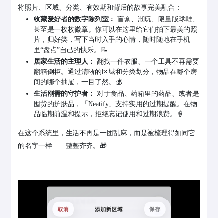
将照片、区域、分类、有效期和背后的故事完美融合：
收藏爱好者的数字陈列室：
盲盒、潮玩、限量版球鞋、
甚至是一枚枚徽章。你可以在这里给它们拍下最美的照
片，归好类，写下当时入手的心情，随时随地在手机
里“盘点”自己的快乐。📝
居家生活的主理人：
翻找一件衣服、一个工具不再需要
翻箱倒柜。通过清晰的区域和分类划分，物品在哪个房
间的哪个抽屉，一目了然。💰
生活刚需的守护者：
对于食品、药箱里的药品、或者是
囤货的护肤品，「Neatify」支持实用的过期提醒。在物
品临期前温和提示，拒绝忘记使用和过期浪费。🍦
在这个系统里，生活不再是一团乱麻，而是被梳理得如同它
的名字一样——整整齐齐。🎁