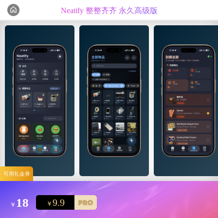
Neatify 整整齐齐 永久高级版
编辑心选
精选测评
可用礼金券
18
9.9
￥
￥