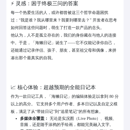
⚡️ 灵感：困于终极三问的答案
每一个热爱生活的人，或许都曾被这三个哲学命题困扰
过：“我是谁？我从哪里来？我要到哪里去？” 开发者在思考
如何回答这些问题时，萌生了打造一款产品的念头。
他认为，人不是孤立存在的，我们的身份藏在与他人的连接
中。于是，「海獭日记」诞生了——它不仅能记录你自己，
还能通过记录伴侣、孩子、朋友，甚至祖父母和偶像，来拼
凑出那个最真实的自我。
📈 核心体验：超越预期的全能日记本
作为一款日记工具，「海獭日记」的编辑体验足以拿到 80 分
以上的高分。 它支持多个用户作者、多本日记以及自定义模
板，满足了从“带娃日记”到“追星笔记”的所有想象。
多媒体全覆盖：
无论是实况图（Live Photo）、视频、
音频，还是随手涂鸦的手绘画，都能完美融入文字。