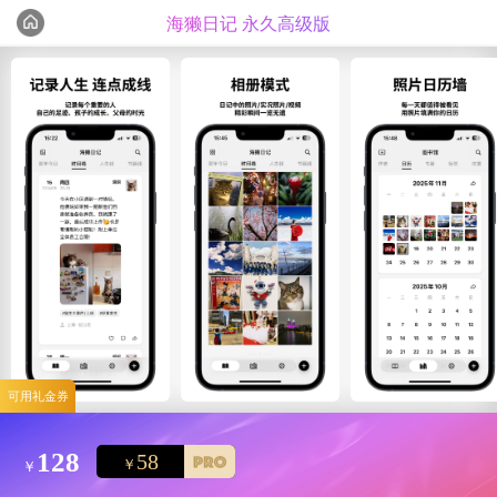
海獭日记 永久高级版
编辑心选
精选测评
可用礼金券
128
58
￥
￥